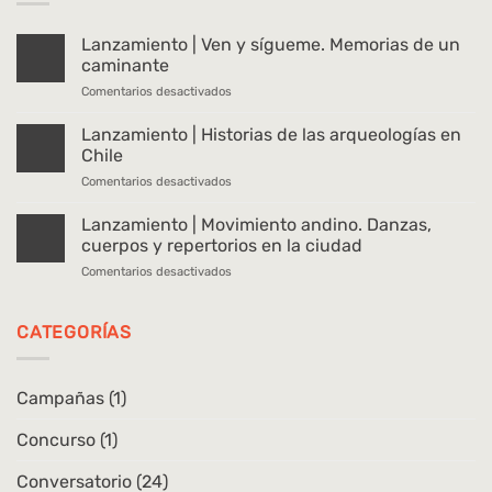
Lanzamiento | Ven y sígueme. Memorias de un
caminante
en
Comentarios desactivados
Lanzamiento
|
Lanzamiento | Historias de las arqueologías en
Ven
Chile
y
en
Comentarios desactivados
sígueme.
Lanzamiento
Memorias
|
Lanzamiento | Movimiento andino. Danzas,
de
Historias
un
cuerpos y repertorios en la ciudad
de
caminante
en
Comentarios desactivados
las
Lanzamiento
arqueologías
|
en
Movimiento
CATEGORÍAS
Chile
andino.
Danzas,
cuerpos
Campañas
(1)
y
repertorios
Concurso
(1)
en
la
ciudad
Conversatorio
(24)