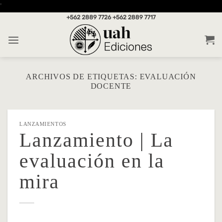
Saltar
'
al
+562 2889 7726
+562 2889 7717
contenido
ARCHIVOS DE ETIQUETAS:
EVALUACIÓN
DOCENTE
LANZAMIENTOS
Lanzamiento | La
evaluación en la
mira