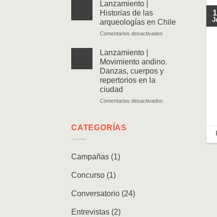
|
Lanzamiento |
Ven
Historias de las
1
y
J
arqueologías en Chile
sígueme.
en
Comentarios desactivados
Memorias
Lanzamiento
de
|
un
Lanzamiento |
Historias
caminante
Movimiento andino.
de
Danzas, cuerpos y
las
repertorios en la
arqueologías
ciudad
en
Chile
en
Comentarios desactivados
Lanzamiento
|
Movimiento
CATEGORÍAS
andino.
Danzas,
cuerpos
Campañas
(1)
y
repertorios
Concurso
(1)
en
la
ciudad
Conversatorio
(24)
Entrevistas
(2)