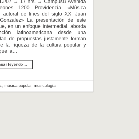
13/07 → 17 hrs. → CampusB Avenida
eones 1200 Providencia. «Música
r autoral de fines del siglo XX, Juan
González» La presentación de este
ue, en un enfoque intermedial, aborda
nción latinoamericana desde una
idad de propuestas justamente forman
de la riqueza de la cultura popular y
 que la…
nuar leyendo
→
z
,
música popular
,
musicología