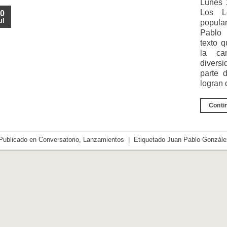
Lunes 
Los L
0
ul
popula
Pablo 
texto q
la ca
divers
parte 
logran
Conti
Publicado en
Conversatorio
,
Lanzamientos
|
Etiquetado
Juan Pablo Gonzále