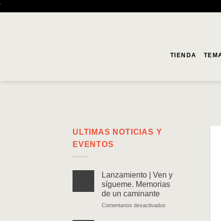
Saltar
'
al
contenido
TIENDA
TEM
ULTIMAS NOTICIAS Y
EVENTOS
Lanzamiento | Ven y
sígueme. Memorias
de un caminante
en
Comentarios desactivados
Lanzamiento