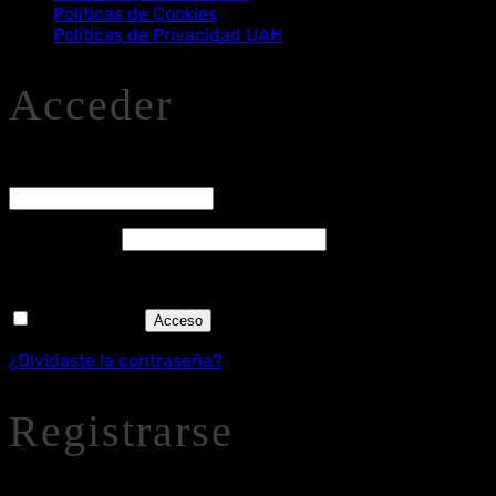
Políticas de Cookies
Políticas de Privacidad UAH
Acceder
O
Nombre de usuario o correo electrónico
*
Obligatorio
Contraseña
*
Recuérdame
Acceso
¿Olvidaste la contraseña?
Registrarse