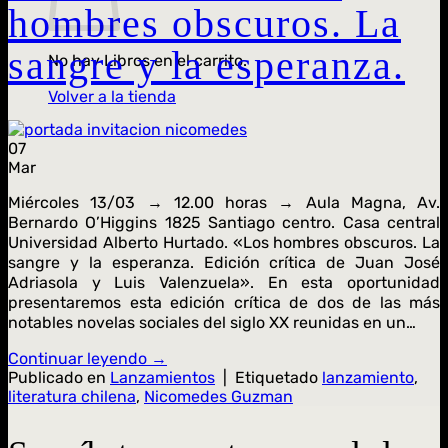
hombres obscuros. La
sangre y la esperanza.
No hay Libros en el carrito.
Volver a la tienda
07
Mar
Miércoles 13/03 → 12.00 horas → Aula Magna, Av.
Bernardo O’Higgins 1825 Santiago centro. Casa central
Universidad Alberto Hurtado. «Los hombres obscuros. La
sangre y la esperanza. Edición crítica de Juan José
Adriasola y Luis Valenzuela». En esta oportunidad
presentaremos esta edición crítica de dos de las más
notables novelas sociales del siglo XX reunidas en un…
Continuar leyendo
→
Publicado en
Lanzamientos
|
Etiquetado
lanzamiento
,
literatura chilena
,
Nicomedes Guzman