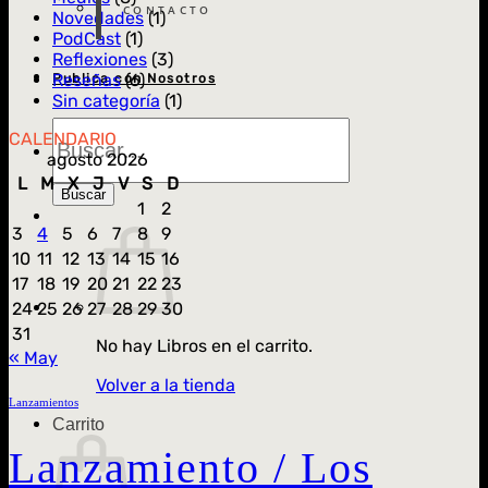
CONTACTO
Novedades
(1)
PodCast
(1)
Reflexiones
(3)
Reseñas
(6)
Publica con Nosotros
Sin categoría
(1)
Búsqueda
CALENDARIO
de
agosto 2026
Libros
L
M
X
J
V
S
D
Buscar
1
2
3
4
5
6
7
8
9
10
11
12
13
14
15
16
17
18
19
20
21
22
23
24
25
26
27
28
29
30
31
No hay Libros en el carrito.
« May
Volver a la tienda
Lanzamientos
Carrito
Lanzamiento / Los