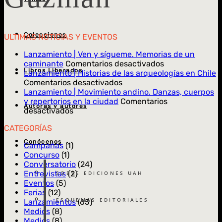
Colecciones
ULTIMAS NOTICIAS Y EVENTOS
Lanzamiento | Ven y sígueme. Memorias de un
en
caminante
Comentarios desactivados
Libros Liberados
Lanzamiento
Lanzamiento | Historias de las arqueologías en Chile
en
|
Comentarios desactivados
Lanzamiento
Ven
Lanzamiento | Movimiento andino. Danzas, cuerpos
|
y
y repertorios en la ciudad
Comentarios
Autoras y autores
en
Historias
sígueme.
desactivados
Lanzamiento
de
Memorias
CATEGORÍAS
|
las
de
Movimiento
arqueologías
un
Conócenos
Campañas
(1)
andino.
en
caminante
Concurso
(1)
Danzas,
Chile
Conversatorio
(24)
cuerpos
Entrevistas
(2)
SOBRE EDICIONES UAH
y
Eventos
(5)
repertorios
Ferias
(12)
en
ESQUEMAS EDITORIALES
Lanzamientos
(65)
la
Medios
(8)
ciudad
Medios
(8)