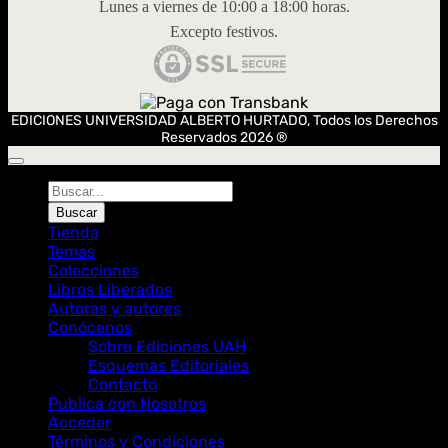
Lunes a viernes de 10:00 a 18:00 horas.
Excepto festivos.
EDICIONES UNIVERSIDAD ALBERTO HURTADO, Todos los Derechos
Reservados 2026 ®
Búsqueda
de
Buscar
Libros
Tienda
Temas
Colecciones
Libros Liberados
Autoras y autores
Conócenos
Sobre Ediciones UAH
Esquemas Editoriales
Contacto
Publica con Nosotros
Acceder
Términos y Condiciones