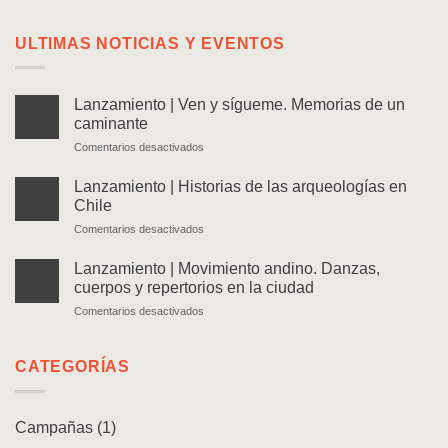
ULTIMAS NOTICIAS Y EVENTOS
Lanzamiento | Ven y sígueme. Memorias de un
caminante
en
Comentarios desactivados
Lanzamiento
|
Lanzamiento | Historias de las arqueologías en
Ven
Chile
y
en
Comentarios desactivados
sígueme.
Lanzamiento
Memorias
|
de
Lanzamiento | Movimiento andino. Danzas,
Historias
un
cuerpos y repertorios en la ciudad
de
caminante
en
Comentarios desactivados
las
Lanzamiento
arqueologías
|
en
Movimiento
CATEGORÍAS
Chile
andino.
Danzas,
cuerpos
Campañas
(1)
y
repertorios