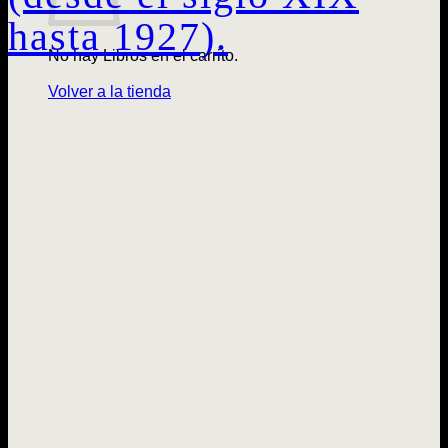
hasta 1927).
No hay Libros en el carrito.
Volver a la tienda