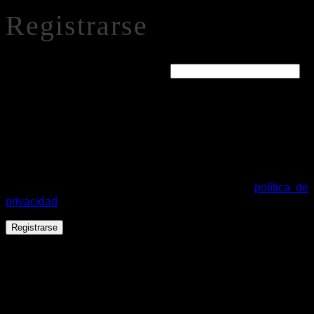
Registrarse
Obligatorio
Dirección de correo electrónico
*
Se enviará un enlace a tu dirección de correo electrónico
para establecer una nueva contraseña.
Tus datos personales se utilizarán para procesar tu pedido,
mejorar tu experiencia en esta web, gestionar el acceso a tu
cuenta y otros propósitos descritos en nuestra
política de
privacidad
.
Registrarse
Español