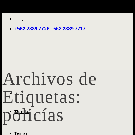
Saltar
'
al
contenido
+562 2889 7726
+562 2889 7717
Archivos de
Etiquetas:
policías
Tienda
Temas