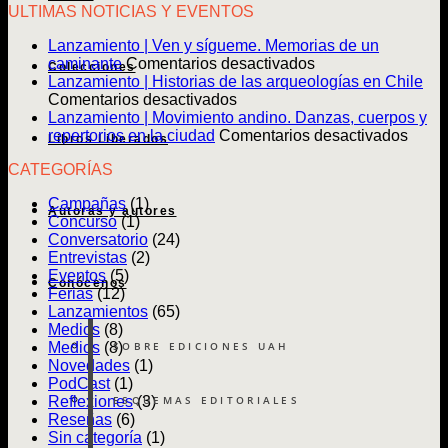
ULTIMAS NOTICIAS Y EVENTOS
Lanzamiento | Ven y sígueme. Memorias de un
en
caminante
Comentarios desactivados
Colecciones
Lanzamiento
Lanzamiento | Historias de las arqueologías en Chile
en
|
Comentarios desactivados
Lanzamiento
Ven
Lanzamiento | Movimiento andino. Danzas, cuerpos y
|
y
en
repertorios en la ciudad
Comentarios desactivados
Libros Liberados
Historias
sígueme.
Lanz
CATEGORÍAS
de
Memorias
|
las
de
Movim
Campañas
(1)
arqueologías
un
andin
Autoras y autores
Concurso
(1)
en
caminante
Danz
Conversatorio
(24)
Chile
cuerp
Entrevistas
(2)
y
Eventos
(5)
reper
Conócenos
Ferias
(12)
en
Lanzamientos
(65)
la
Medios
(8)
ciuda
SOBRE EDICIONES UAH
Medios
(8)
Novedades
(1)
PodCast
(1)
ESQUEMAS EDITORIALES
Reflexiones
(3)
Reseñas
(6)
Sin categoría
(1)