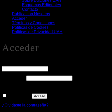
Sobre Ediciones UAH
Esquemas Editoriales
Contacto
Publica con Nosotros
Acceder
Términos y Condiciones
Políticas de Cookies
Políticas de Privacidad UAH
Acceder
O
Nombre de usuario o correo electrónico
*
Obligatorio
Contraseña
*
Recuérdame
Acceso
¿Olvidaste la contraseña?