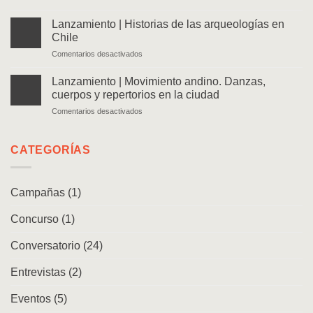
Lanzamiento
|
Lanzamiento | Historias de las arqueologías en
Ven
Chile
y
en
Comentarios desactivados
sígueme.
Lanzamiento
Memorias
|
de
Lanzamiento | Movimiento andino. Danzas,
Historias
un
cuerpos y repertorios en la ciudad
de
caminante
en
Comentarios desactivados
las
Lanzamiento
arqueologías
|
en
Movimiento
CATEGORÍAS
Chile
andino.
Danzas,
cuerpos
Campañas
(1)
y
repertorios
Concurso
(1)
en
la
ciudad
Conversatorio
(24)
Entrevistas
(2)
Eventos
(5)