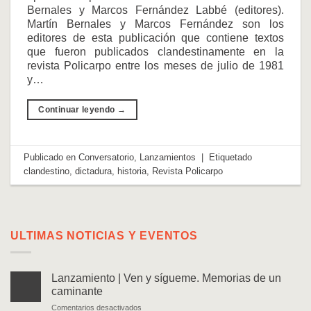
Bernales y Marcos Fernández Labbé (editores).
Martín Bernales y Marcos Fernández son los
editores de esta publicación que contiene textos
que fueron publicados clandestinamente en la
revista Policarpo entre los meses de julio de 1981
y…
Continuar leyendo
→
Publicado en
Conversatorio
,
Lanzamientos
|
Etiquetado
clandestino
,
dictadura
,
historia
,
Revista Policarpo
ULTIMAS NOTICIAS Y EVENTOS
Lanzamiento | Ven y sígueme. Memorias de un
caminante
en
Comentarios desactivados