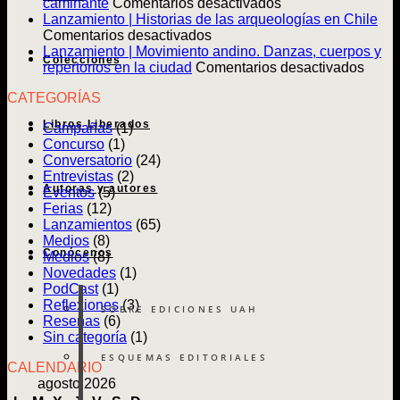
en
caminante
Comentarios desactivados
Lanzamiento
Lanzamiento | Historias de las arqueologías en Chile
en
|
Comentarios desactivados
Lanzamiento
Ven
Lanzamiento | Movimiento andino. Danzas, cuerpos y
Colecciones
|
y
en
repertorios en la ciudad
Comentarios desactivados
Historias
sígueme.
Lanz
CATEGORÍAS
de
Memorias
|
las
de
Movim
Libros Liberados
Campañas
(1)
arqueologías
un
andin
Concurso
(1)
en
caminante
Danz
Conversatorio
(24)
Chile
cuerp
Entrevistas
(2)
y
Autoras y autores
Eventos
(5)
reper
Ferias
(12)
en
Lanzamientos
(65)
la
Medios
(8)
ciuda
Conócenos
Medios
(8)
Novedades
(1)
PodCast
(1)
Reflexiones
(3)
SOBRE EDICIONES UAH
Reseñas
(6)
Sin categoría
(1)
ESQUEMAS EDITORIALES
CALENDARIO
agosto 2026