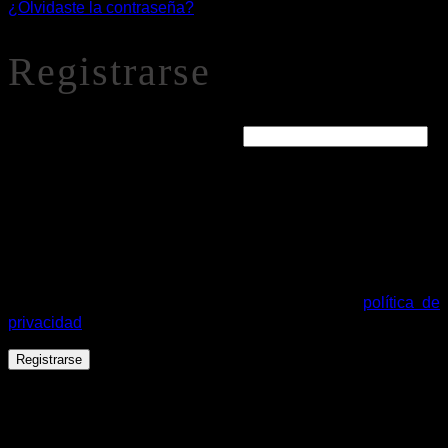
¿Olvidaste la contraseña?
Registrarse
Obligatorio
Dirección de correo electrónico
*
Se enviará un enlace a tu dirección de correo electrónico
para establecer una nueva contraseña.
Tus datos personales se utilizarán para procesar tu pedido,
mejorar tu experiencia en esta web, gestionar el acceso a tu
cuenta y otros propósitos descritos en nuestra
política de
privacidad
.
Registrarse
Español