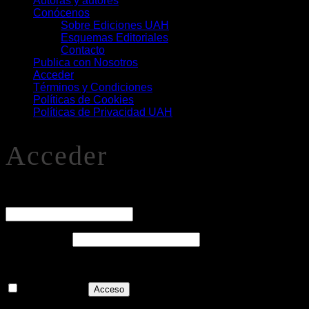
Autoras y autores
Conócenos
Sobre Ediciones UAH
Esquemas Editoriales
Contacto
Publica con Nosotros
Acceder
Términos y Condiciones
Políticas de Cookies
Políticas de Privacidad UAH
Acceder
O
Nombre de usuario o correo electrónico
*
Obligatorio
Contraseña
*
Recuérdame
Acceso