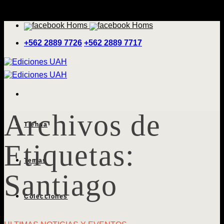
Saltar
'
al
contenido
+562 2889 7726
+562 2889 7717
Archivos de
Tienda
Etiquetas:
Temas
Santiago
Colecciones