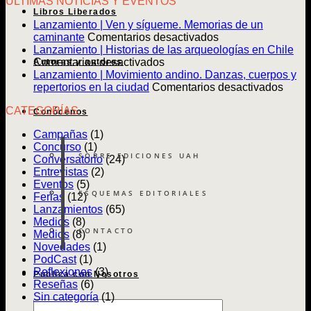
ULTIMAS NOTICIAS Y EVENTOS
Libros Liberados
Lanzamiento | Ven y sígueme. Memorias de un
en
caminante
Comentarios desactivados
Lanzamiento
Lanzamiento | Historias de las arqueologías en Chile
en
|
Comentarios desactivados
Autoras y autores
Lanzamiento
Ven
Lanzamiento | Movimiento andino. Danzas, cuerpos y
|
y
en
repertorios en la ciudad
Comentarios desactivados
Historias
sígueme.
Lanz
CATEGORÍAS
de
Memorias
|
Conócenos
las
de
Movim
Campañas
(1)
arqueologías
un
andin
Concurso
(1)
en
caminante
Danz
SOBRE EDICIONES UAH
Conversatorio
(24)
Chile
cuerp
Entrevistas
(2)
y
Eventos
(5)
reper
ESQUEMAS EDITORIALES
Ferias
(12)
en
Lanzamientos
(65)
la
Medios
(8)
ciuda
CONTACTO
Medios
(8)
Novedades
(1)
PodCast
(1)
Reflexiones
(3)
Publica con Nosotros
Reseñas
(6)
Sin categoría
(1)
Búsqueda