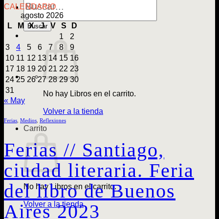
de
CALENDARIO
Libros
agosto 2026
L
M
X
J
V
S
D
Buscar
1
2
3
4
5
6
7
8
9
10
11
12
13
14
15
16
17
18
19
20
21
22
23
24
25
26
27
28
29
30
31
No hay Libros en el carrito.
« May
Volver a la tienda
Ferias
,
Medios
,
Reflexiones
Carrito
Ferias // Santiago,
ciudad literaria. Feria
del libro de Buenos
No hay Libros en el carrito.
Volver a la tienda
Aires 2023