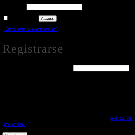
Alternative:
Recuérdame
Acceso
¿Olvidaste la contraseña?
Registrarse
Obligatorio
Dirección de correo electrónico
*
Se enviará un enlace a tu dirección de correo electrónico
para establecer una nueva contraseña.
Tus datos personales se utilizarán para procesar tu pedido,
mejorar tu experiencia en esta web, gestionar el acceso a tu
cuenta y otros propósitos descritos en nuestra
política de
privacidad
.