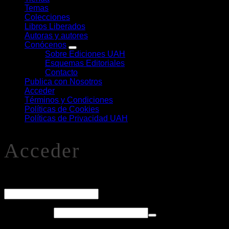
Temas
Colecciones
Libros Liberados
Autoras y autores
Conócenos
Sobre Ediciones UAH
Esquemas Editoriales
Contacto
Publica con Nosotros
Acceder
Términos y Condiciones
Políticas de Cookies
Políticas de Privacidad UAH
Acceder
O
Nombre de usuario o correo electrónico
*
Obligatorio
Contraseña
*