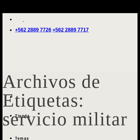
Saltar
'
al
contenido
+562 2889 7726
+562 2889 7717
Archivos de
Etiquetas:
servicio militar
Tienda
Temas