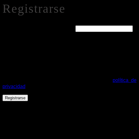
Registrarse
Obligatorio
Dirección de correo electrónico
*
Se enviará un enlace a tu dirección de correo electrónico
para establecer una nueva contraseña.
Tus datos personales se utilizarán para procesar tu pedido,
mejorar tu experiencia en esta web, gestionar el acceso a tu
cuenta y otros propósitos descritos en nuestra
política de
privacidad
.
Registrarse
Español