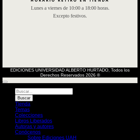
HORARIO RETIRO EN TIENDA
Lunes a viernes de 10:00 a 18:00 horas.
Excepto festivos.
EDICIONES UNIVERSIDAD ALBERTO HURTADO, Todos los
Derechos Reservados 2026 ®
Búsqueda
de
Buscar
Libros
Tienda
Temas
Colecciones
Libros Liberados
Autoras y autores
Conócenos
Sobre Ediciones UAH