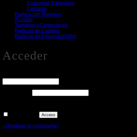
Esquemas Editoriales
Contacto
Publica con Nosotros
Acceder
Términos y Condiciones
Políticas de Cookies
Políticas de Privacidad UAH
Acceder
O
Nombre de usuario o correo electrónico
*
Obligatorio
Contraseña
*
Recuérdame
Acceso
¿Olvidaste la contraseña?