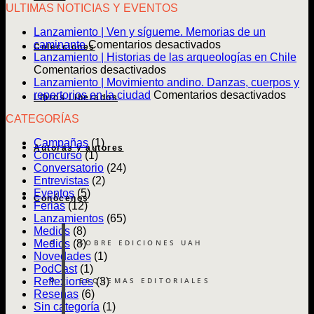
ULTIMAS NOTICIAS Y EVENTOS
Lanzamiento | Ven y sígueme. Memorias de un
en
caminante
Comentarios desactivados
Colecciones
Lanzamiento
Lanzamiento | Historias de las arqueologías en Chile
en
|
Comentarios desactivados
Lanzamiento
Ven
Lanzamiento | Movimiento andino. Danzas, cuerpos y
|
y
en
repertorios en la ciudad
Comentarios desactivados
Libros Liberados
Historias
sígueme.
Lanz
CATEGORÍAS
de
Memorias
|
las
de
Movim
Campañas
(1)
arqueologías
un
andin
Autoras y autores
Concurso
(1)
en
caminante
Danz
Conversatorio
(24)
Chile
cuerp
Entrevistas
(2)
y
Eventos
(5)
reper
Conócenos
Ferias
(12)
en
Lanzamientos
(65)
la
Medios
(8)
ciuda
SOBRE EDICIONES UAH
Medios
(8)
Novedades
(1)
PodCast
(1)
ESQUEMAS EDITORIALES
Reflexiones
(3)
Reseñas
(6)
Sin categoría
(1)