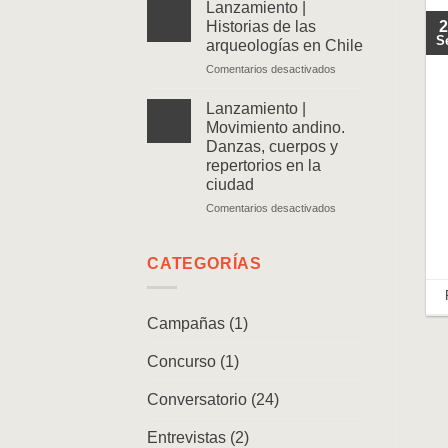
|
Lanzamiento |
Ven
2
Historias de las
y
S
arqueologías en Chile
sígueme.
en
Comentarios desactivados
Memorias
Lanzamiento
de
|
un
Lanzamiento |
Historias
caminante
Movimiento andino.
de
Danzas, cuerpos y
las
repertorios en la
arqueologías
ciudad
en
Chile
en
Comentarios desactivados
Lanzamiento
|
Movimiento
CATEGORÍAS
andino.
Danzas,
cuerpos
Campañas
(1)
y
repertorios
Concurso
(1)
en
la
ciudad
Conversatorio
(24)
Entrevistas
(2)