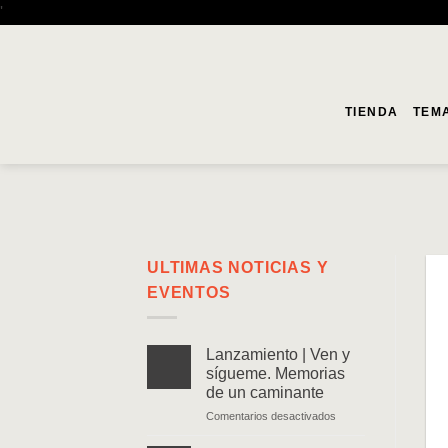
Saltar
'
al
contenido
TIENDA
TEM
ULTIMAS NOTICIAS Y
EVENTOS
Lanzamiento | Ven y
sígueme. Memorias
de un caminante
en
Comentarios desactivados
Lanzamiento