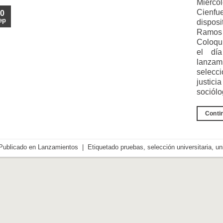
Miérc
Cienf
0
ep
disposi
Ramos 
Coloqui
el día
lanzam
selecc
justici
sociól
Conti
Publicado en
Lanzamientos
|
Etiquetado
pruebas
,
selección universitaria
,
un