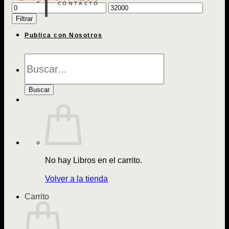
CONTACTO
Precio
Precio
mínimo
máximo
Filtrar
Publica con Nosotros
Búsqueda
de
Libros
Buscar
No hay Libros en el carrito.
Volver a la tienda
Carrito