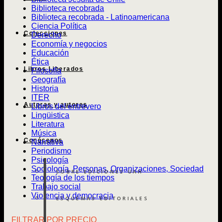
Biblioteca recobrada
Biblioteca recobrada - Latinoamericana
Ciencia Política
Colecciones
Derecho
Economía y negocios
Educación
Ética
Libros Liberados
Filosofía
Geografía
Historia
ITER
Autoras y autores
Libros del entrevero
Lingüistica
Literatura
Música
Conócenos
Narrativa
Periodismo
Psicología
Sociología, Personas, Organizaciones, Sociedad
SOBRE EDICIONES UAH
Teología de los tiempos
Trabajo social
Violencia y democracia
ESQUEMAS EDITORIALES
FILTRAR POR PRECIO