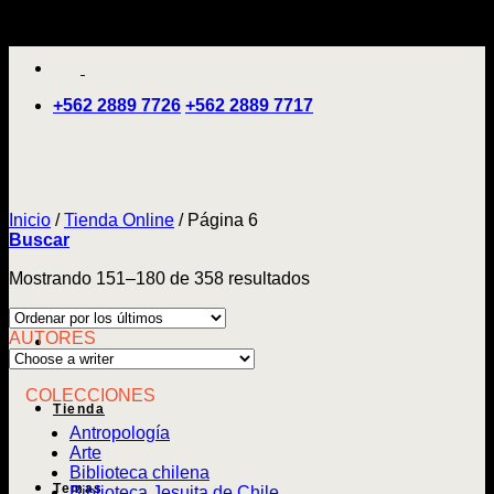
Saltar
'
al
contenido
+562 2889 7726
+562 2889 7717
Inicio
/
Tienda Online
/
Página 6
Buscar
Ordenado
Mostrando 151–180 de 358 resultados
por
los
AUTORES
últimos
COLECCIONES
Tienda
Antropología
Arte
Biblioteca chilena
Temas
Biblioteca Jesuita de Chile