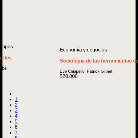
iempos
Economía y negocios
antes
Sociología de las herramientas d
abbé
Eve Chiapello, Patrick Gilbert
$
20.000
1
2
3
4
5
6
7