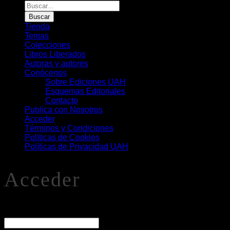
Búsqueda
de
Buscar
Libros
Tienda
Temas
Colecciones
Libros Liberados
Autoras y autores
Conócenos
Sobre Ediciones UAH
Esquemas Editoriales
Contacto
Publica con Nosotros
Acceder
Términos y Condiciones
Políticas de Cookies
Políticas de Privacidad UAH
Acceder
O
Nombre de usuario o correo electrónico
*