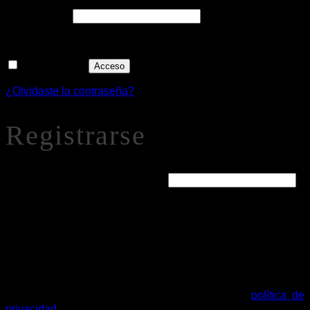
Obligatorio
Contraseña
*
Recuérdame
Acceso
¿Olvidaste la contraseña?
Registrarse
Obligatorio
Dirección de correo electrónico
*
Se enviará un enlace a tu dirección de correo electrónico
para establecer una nueva contraseña.
Tus datos personales se utilizarán para procesar tu pedido,
mejorar tu experiencia en esta web, gestionar el acceso a tu
cuenta y otros propósitos descritos en nuestra
política de
privacidad
.