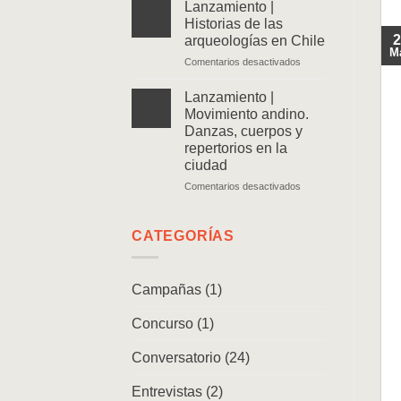
|
Lanzamiento |
Ven
Historias de las
y
2
arqueologías en Chile
sígueme.
M
en
Comentarios desactivados
Memorias
Lanzamiento
de
|
un
Lanzamiento |
Historias
caminante
Movimiento andino.
de
Danzas, cuerpos y
las
repertorios en la
arqueologías
ciudad
en
Chile
en
Comentarios desactivados
Lanzamiento
|
Movimiento
CATEGORÍAS
andino.
Danzas,
cuerpos
Campañas
(1)
y
repertorios
Concurso
(1)
en
la
ciudad
Conversatorio
(24)
Entrevistas
(2)