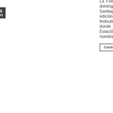
La Fur
doming
8
Santia
ay
edició
festiva
donde 
Estaci
nuestra
Conti