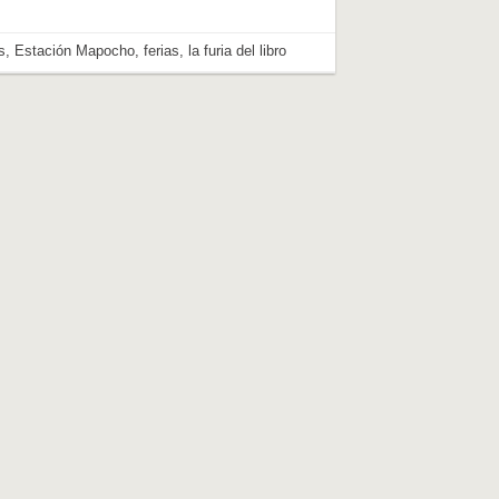
s
,
Estación Mapocho
,
ferias
,
la furia del libro