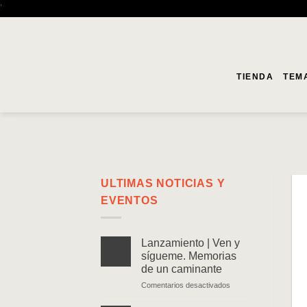
Saltar
'
al
contenido
TIENDA
TEM
ULTIMAS NOTICIAS Y
EVENTOS
Lanzamiento | Ven y
sígueme. Memorias
de un caminante
en
Comentarios desactivados
Lanzamiento