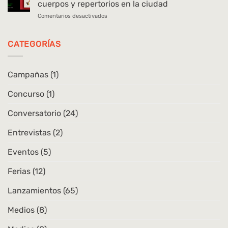
un
cuerpos y repertorios en la ciudad
de
caminante
en
Comentarios desactivados
las
Lanzamiento
arqueologías
|
en
Movimiento
CATEGORÍAS
Chile
andino.
Danzas,
cuerpos
Campañas
(1)
y
repertorios
Concurso
(1)
en
la
ciudad
Conversatorio
(24)
Entrevistas
(2)
Eventos
(5)
Ferias
(12)
Lanzamientos
(65)
Medios
(8)