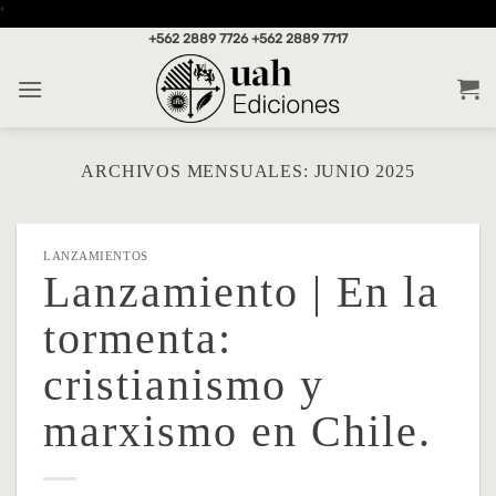
Saltar
'
al
+562 2889 7726
+562 2889 7717
contenido
ARCHIVOS MENSUALES:
JUNIO 2025
LANZAMIENTOS
Lanzamiento | En la
tormenta:
cristianismo y
marxismo en Chile.