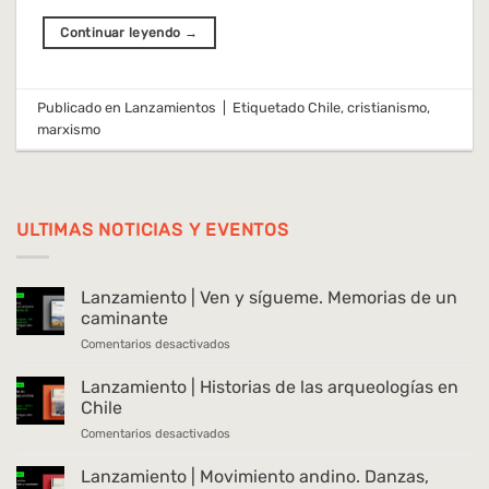
Continuar leyendo
→
Publicado en
Lanzamientos
|
Etiquetado
Chile
,
cristianismo
,
marxismo
ULTIMAS NOTICIAS Y EVENTOS
Lanzamiento | Ven y sígueme. Memorias de un
caminante
en
Comentarios desactivados
Lanzamiento
|
Lanzamiento | Historias de las arqueologías en
Ven
Chile
y
en
Comentarios desactivados
sígueme.
Lanzamiento
Memorias
|
Lanzamiento | Movimiento andino. Danzas,
de
Historias