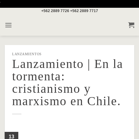
Saltar
'
+562 2889 7726
+562 2889 7717
al
contenido
LANZAMIENTOS
Lanzamiento | En la
tormenta:
cristianismo y
marxismo en Chile.
13