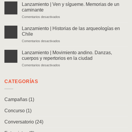
Lanzamiento | Ven y sígueme. Memorias de un
caminante
en
Comentarios desactivados
Lanzamiento
|
Lanzamiento | Historias de las arqueologías en
Ven
Chile
y
en
Comentarios desactivados
sígueme.
Lanzamiento
Memorias
|
de
Lanzamiento | Movimiento andino. Danzas,
Historias
un
cuerpos y repertorios en la ciudad
de
caminante
en
Comentarios desactivados
las
Lanzamiento
arqueologías
|
en
Movimiento
CATEGORÍAS
Chile
andino.
Danzas,
cuerpos
Campañas
(1)
y
repertorios
Concurso
(1)
en
la
ciudad
Conversatorio
(24)