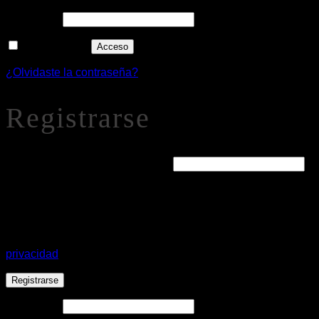
Alternative:
Recuérdame
Acceso
¿Olvidaste la contraseña?
Registrarse
Obligatorio
Dirección de correo electrónico
*
Se enviará un enlace a tu dirección de correo electrónico par
Tus datos personales se utilizarán para procesar tu pedido
privacidad
.
Registrarse
Alternative: