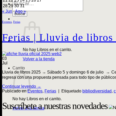
21
22
23
24
25
26
27
de
28
29
30
31
Libros
« Jun
Ago »
Buscar
Eventos
,
Ferias
Ferias | Lluvia de libr
No hay Libros en el carrito.
03
Volver a la tienda
Jul
Carrito
Lluvia de libros 2025 → Sábado 5 y domingo 6 de julio → Cen
regresa con una propuesta pensada para todo tipo de público
Continuar leyendo
→
Publicado en
Eventos
,
Ferias
|
Etiquetado
bibliodiversidad
,
c
No hay Libros en el carrito.
Suscríbete a nuestras novedades
Volver a la tienda