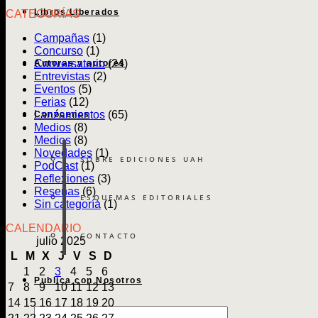
Libros Liberados
CATEGORÍAS
Campañas
(1)
Concurso
(1)
Conversatorio
(24)
Autoras y autores
Entrevistas
(2)
Eventos
(5)
Ferias
(12)
Lanzamientos
(65)
Conócenos
Medios
(8)
Medios
(8)
Novedades
(1)
SOBRE EDICIONES UAH
PodCast
(1)
Reflexiones
(3)
Reseñas
(6)
ESQUEMAS EDITORIALES
Sin categoría
(1)
CALENDARIO
CONTACTO
julio 2025
L
M
X
J
V
S
D
1
2
3
4
5
6
Publica con Nosotros
7
8
9
10
11
12
13
14
15
16
17
18
19
20
Búsqueda