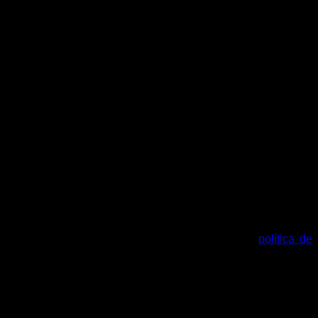
tu cuenta y otros propósitos descritos en nuestra
política de