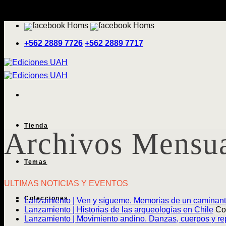
Saltar
'
al
contenido
+562 2889 7726
+562 2889 7717
Tienda
Archivos Mensu
Temas
ULTIMAS NOTICIAS Y EVENTOS
Colecciones
Lanzamiento | Ven y sígueme. Memorias de un caminan
Lanzamiento | Historias de las arqueologías en Chile
Co
Lanzamiento | Movimiento andino. Danzas, cuerpos y rep