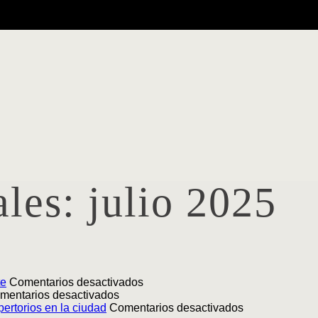
ales:
julio 2025
en
te
Comentarios desactivados
en
Lanzamiento
mentarios desactivados
Lanzamiento
|
en
ertorios en la ciudad
Comentarios desactivados