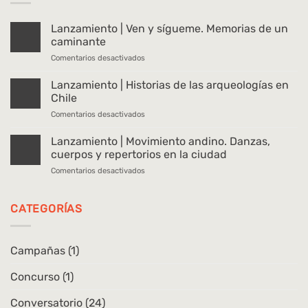
Lanzamiento | Ven y sígueme. Memorias de un
caminante
en
Comentarios desactivados
Lanzamiento
|
Lanzamiento | Historias de las arqueologías en
Ven
Chile
y
en
Comentarios desactivados
sígueme.
Lanzamiento
Memorias
|
Lanzamiento | Movimiento andino. Danzas,
de
Historias
un
cuerpos y repertorios en la ciudad
de
caminante
en
Comentarios desactivados
las
Lanzamiento
arqueologías
|
en
Movimiento
CATEGORÍAS
Chile
andino.
Danzas,
cuerpos
Campañas
(1)
y
repertorios
Concurso
(1)
en
la
ciudad
Conversatorio
(24)