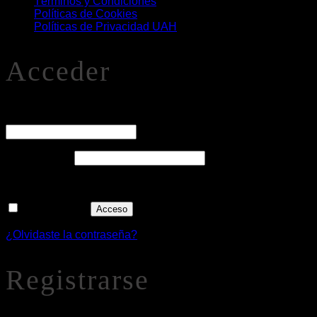
Términos y Condiciones
Políticas de Cookies
Políticas de Privacidad UAH
Acceder
O
Nombre de usuario o correo electrónico
*
Obligatorio
Contraseña
*
Recuérdame
Acceso
¿Olvidaste la contraseña?
Registrarse