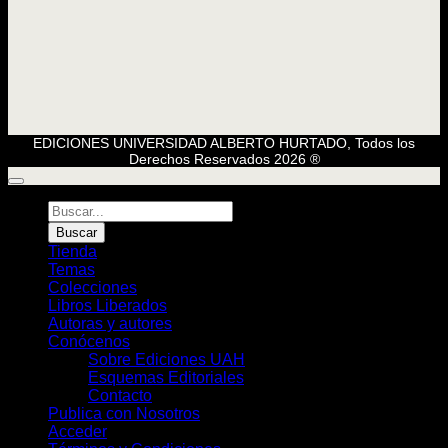
EDICIONES UNIVERSIDAD ALBERTO HURTADO, Todos los
Derechos Reservados 2026 ®
Búsqueda
de
Buscar
Libros
Tienda
Temas
Colecciones
Libros Liberados
Autoras y autores
Conócenos
Sobre Ediciones UAH
Esquemas Editoriales
Contacto
Publica con Nosotros
Acceder