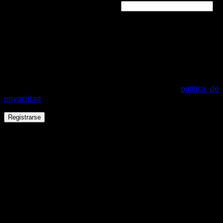
Obligatorio
Dirección de correo electrónico
*
Se enviará un enlace a tu dirección de correo electrónico
para establecer una nueva contraseña.
Tus datos personales se utilizarán para procesar tu pedido,
mejorar tu experiencia en esta web, gestionar el acceso a tu
cuenta y otros propósitos descritos en nuestra
política de
privacidad
.
Registrarse
Español