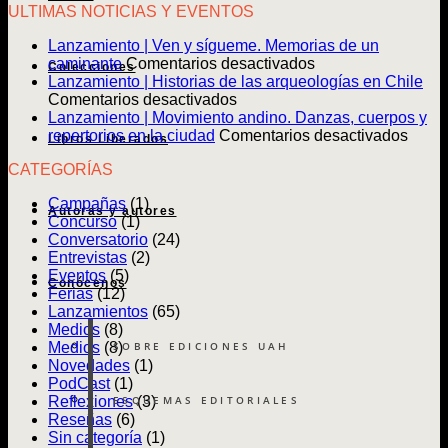
ULTIMAS NOTICIAS Y EVENTOS
Lanzamiento | Ven y sígueme. Memorias de un
en
caminante
Comentarios desactivados
Colecciones
Lanzamiento
Lanzamiento | Historias de las arqueologías en Chile
en
|
Comentarios desactivados
Lanzamiento
Ven
Lanzamiento | Movimiento andino. Danzas, cuerpos y
|
y
en
repertorios en la ciudad
Comentarios desactivados
Libros Liberados
Historias
sígueme.
Lanz
CATEGORÍAS
de
Memorias
|
las
de
Movim
Campañas
(1)
arqueologías
un
andin
Autoras y autores
Concurso
(1)
en
caminante
Danz
Conversatorio
(24)
Chile
cuerp
Entrevistas
(2)
y
Eventos
(5)
reper
Conócenos
Ferias
(12)
en
Lanzamientos
(65)
la
Medios
(8)
ciuda
SOBRE EDICIONES UAH
Medios
(8)
Novedades
(1)
PodCast
(1)
ESQUEMAS EDITORIALES
Reflexiones
(3)
Reseñas
(6)
Sin categoría
(1)