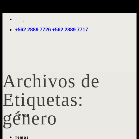
Saltar
'
al
contenido
+562 2889 7726
+562 2889 7717
Archivos de
Etiquetas:
género
Tienda
Temas