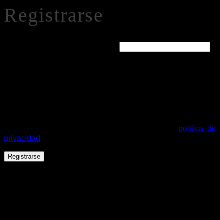
Registrarse
Obligatorio
Dirección de correo electrónico
*
Se enviará un enlace a tu dirección de correo electrónico
para establecer una nueva contraseña.
Tus datos personales se utilizarán para procesar tu pedido,
mejorar tu experiencia en esta web, gestionar el acceso a tu
cuenta y otros propósitos descritos en nuestra
política de
privacidad
.
Registrarse
Español