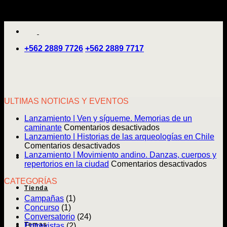
Saltar
'
al
contenido
+562 2889 7726
+562 2889 7717
ULTIMAS NOTICIAS Y EVENTOS
Lanzamiento | Ven y sígueme. Memorias de un
en
caminante
Comentarios desactivados
Lanzamiento
Lanzamiento | Historias de las arqueologías en Chile
en
|
Comentarios desactivados
Lanzamiento
Ven
Lanzamiento | Movimiento andino. Danzas, cuerpos y
|
y
en
repertorios en la ciudad
Comentarios desactivados
Historias
sígueme.
Lanz
CATEGORÍAS
de
Memorias
|
Tienda
las
de
Movim
Campañas
(1)
arqueologías
un
andin
Concurso
(1)
en
caminante
Danz
Conversatorio
(24)
Chile
cuerp
Temas
Entrevistas
(2)