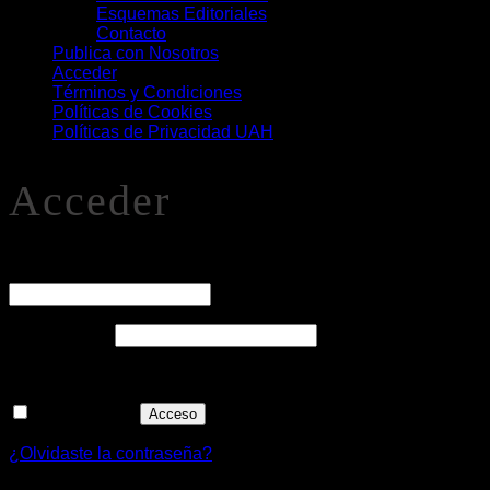
Esquemas Editoriales
Contacto
Publica con Nosotros
Acceder
Términos y Condiciones
Políticas de Cookies
Políticas de Privacidad UAH
Acceder
O
Nombre de usuario o correo electrónico
*
Obligatorio
Contraseña
*
Recuérdame
Acceso
¿Olvidaste la contraseña?