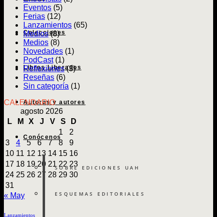
y
Eventos
(5)
reper
Ferias
(12)
en
Lanzamientos
(65)
la
Colecciones
Medios
(8)
ciuda
Medios
(8)
Novedades
(1)
PodCast
(1)
Libros Liberados
Reflexiones
(3)
Reseñas
(6)
Sin categoría
(1)
CALENDARIO
Autoras y autores
agosto 2026
L
M
X
J
V
S
D
1
2
Conócenos
3
4
5
6
7
8
9
10
11
12
13
14
15
16
17
18
19
20
21
22
23
SOBRE EDICIONES UAH
24
25
26
27
28
29
30
31
ESQUEMAS EDITORIALES
« May
Lanzamientos