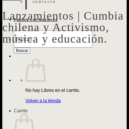
CONTACTO
Lanzamientos | Cumbia
Publica con Nosotros
chilena y Activismo,
Búsqueda
música y educación.
de
Libros
Buscar
No hay Libros en el carrito.
Volver a la tienda
Carrito