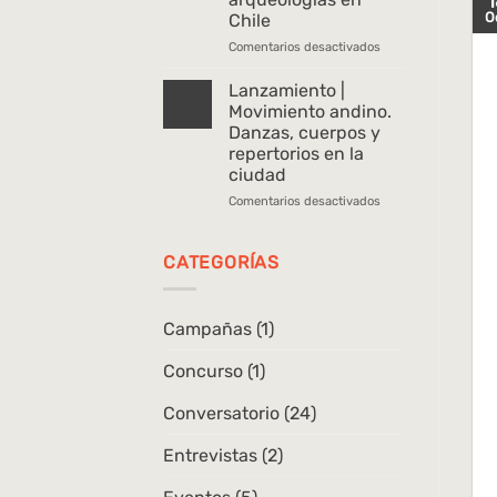
1
sígueme.
O
Chile
Memorias
de
en
Comentarios desactivados
un
Lanzamiento
caminante
|
Lanzamiento |
Historias
Movimiento andino.
de
Danzas, cuerpos y
las
repertorios en la
arqueologías
ciudad
en
Chile
en
Comentarios desactivados
Lanzamiento
|
Movimiento
CATEGORÍAS
andino.
Danzas,
cuerpos
Campañas
(1)
y
repertorios
Concurso
(1)
en
la
ciudad
Conversatorio
(24)
Entrevistas
(2)