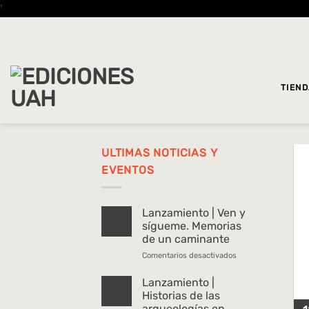
Saltar
'
al
contenido
TIEN
ULTIMAS NOTICIAS Y
EVENTOS
Lanzamiento | Ven y
sígueme. Memorias
de un caminante
en
Comentarios desactivados
Lanzamiento
|
Lanzamiento |
Ven
Historias de las
y
arqueologías en