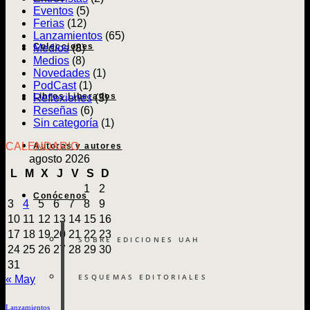
y
Eventos
(5)
reper
Ferias
(12)
en
Lanzamientos
(65)
la
Colecciones
Medios
(8)
ciuda
Medios
(8)
Novedades
(1)
PodCast
(1)
Libros Liberados
Reflexiones
(3)
Reseñas
(6)
Sin categoría
(1)
CALENDARIO
Autoras y autores
agosto 2026
L
M
X
J
V
S
D
1
2
Conócenos
3
4
5
6
7
8
9
10
11
12
13
14
15
16
17
18
19
20
21
22
23
SOBRE EDICIONES UAH
24
25
26
27
28
29
30
31
ESQUEMAS EDITORIALES
« May
Lanzamientos