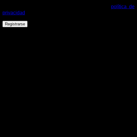
mejorar tu experiencia en esta web, gestionar el acceso a tu
cuenta y otros propósitos descritos en nuestra
política de
privacidad
.
Registrarse
Español