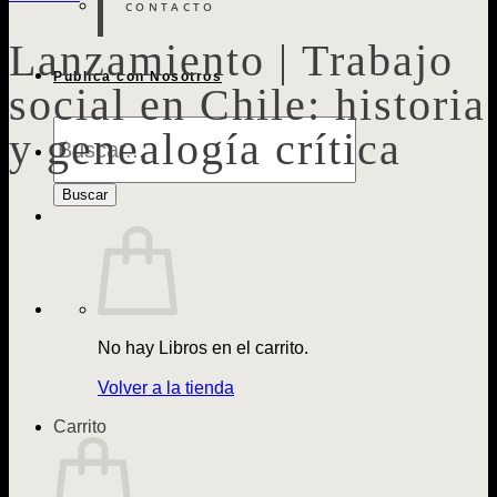
CONTACTO
Lanzamiento | Trabajo
Publica con Nosotros
social en Chile: historia
Búsqueda
y genealogía crítica
de
Libros
Buscar
No hay Libros en el carrito.
Volver a la tienda
Carrito