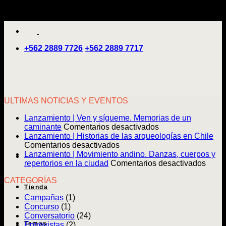
Saltar
'
al
contenido
+562 2889 7726
+562 2889 7717
ULTIMAS NOTICIAS Y EVENTOS
Lanzamiento | Ven y sígueme. Memorias de un
en
caminante
Comentarios desactivados
Lanzamiento
Lanzamiento | Historias de las arqueologías en Chile
en
|
Comentarios desactivados
Lanzamiento
Ven
Lanzamiento | Movimiento andino. Danzas, cuerpos y
|
y
en
repertorios en la ciudad
Comentarios desactivados
Historias
sígueme.
Lanz
CATEGORÍAS
de
Memorias
|
Tienda
las
de
Movim
Campañas
(1)
arqueologías
un
andin
Concurso
(1)
en
caminante
Danz
Conversatorio
(24)
Chile
cuerp
Temas
Entrevistas
(2)