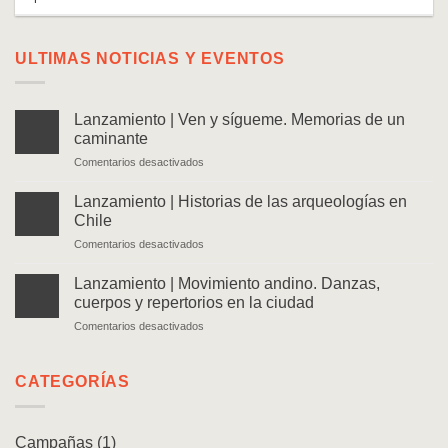
ULTIMAS NOTICIAS Y EVENTOS
Lanzamiento | Ven y sígueme. Memorias de un
caminante
en
Comentarios desactivados
Lanzamiento
|
Lanzamiento | Historias de las arqueologías en
Ven
Chile
y
en
Comentarios desactivados
sígueme.
Lanzamiento
Memorias
|
de
Lanzamiento | Movimiento andino. Danzas,
Historias
un
cuerpos y repertorios en la ciudad
de
caminante
en
Comentarios desactivados
las
Lanzamiento
arqueologías
|
en
Movimiento
CATEGORÍAS
Chile
andino.
Danzas,
cuerpos
Campañas
(1)
y