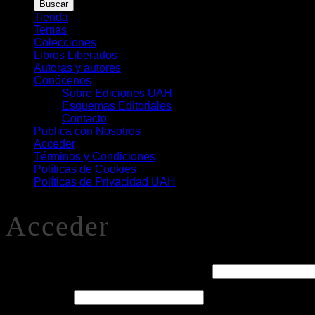
Buscar
Libros
Tienda
Temas
Colecciones
Libros Liberados
Autoras y autores
Conócenos
Sobre Ediciones UAH
Esquemas Editoriales
Contacto
Publica con Nosotros
Acceder
Términos y Condiciones
Políticas de Cookies
Políticas de Privacidad UAH
Acceder
Obligatorio
Nombre de usuario o correo electrónico
*
Obligatorio
Contraseña
*