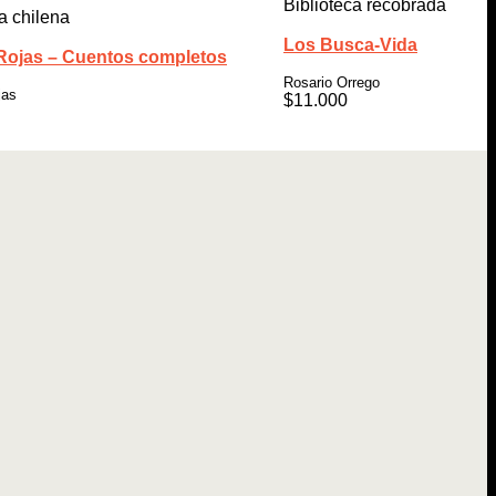
Biblioteca recobrada
a chilena
Los Busca-Vida
Rojas – Cuentos completos
Rosario Orrego
jas
$
11.000