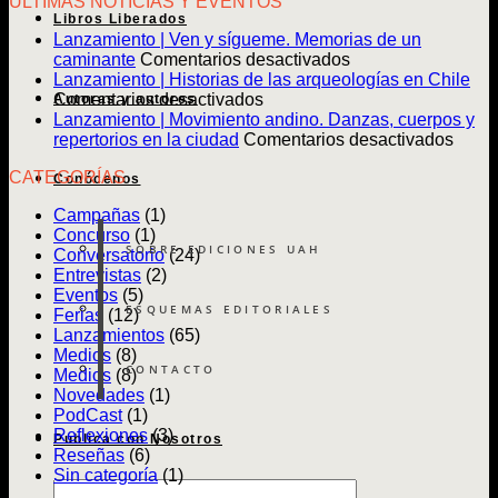
ULTIMAS NOTICIAS Y EVENTOS
Libros Liberados
Lanzamiento | Ven y sígueme. Memorias de un
en
caminante
Comentarios desactivados
Lanzamiento
Lanzamiento | Historias de las arqueologías en Chile
en
|
Comentarios desactivados
Autoras y autores
Lanzamiento
Ven
Lanzamiento | Movimiento andino. Danzas, cuerpos y
|
y
en
repertorios en la ciudad
Comentarios desactivados
Historias
sígueme.
Lanz
CATEGORÍAS
de
Memorias
|
Conócenos
las
de
Movim
Campañas
(1)
arqueologías
un
andin
Concurso
(1)
en
caminante
Danz
SOBRE EDICIONES UAH
Conversatorio
(24)
Chile
cuerp
Entrevistas
(2)
y
Eventos
(5)
reper
ESQUEMAS EDITORIALES
Ferias
(12)
en
Lanzamientos
(65)
la
Medios
(8)
ciuda
CONTACTO
Medios
(8)
Novedades
(1)
PodCast
(1)
Reflexiones
(3)
Publica con Nosotros
Reseñas
(6)
Sin categoría
(1)
Búsqueda