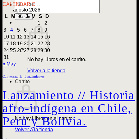
de
CALENDARIO
Libros
agosto 2026
L
M
X
J
V
S
D
Buscar
1
2
3
4
5
6
7
8
9
10
11
12
13
14
15
16
17
18
19
20
21
22
23
24
25
26
27
28
29
30
31
No hay Libros en el carrito.
« May
Volver a la tienda
Conversatorio
,
Lanzamientos
Carrito
Lanzamiento // Historia
afro-indígena en Chile,
Perú y Bolivia.
No hay Libros en el carrito.
Volver a la tienda