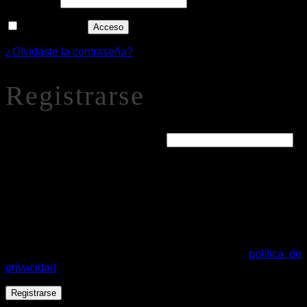
Alternative:
Recuérdame
Acceso
¿Olvidaste la contraseña?
Registrarse
Obligatorio
Dirección de correo electrónico
*
Se enviará un enlace a tu dirección de correo electrónico
para establecer una nueva contraseña.
Tus datos personales se utilizarán para procesar tu pedido,
mejorar tu experiencia en esta web, gestionar el acceso a tu
cuenta y otros propósitos descritos en nuestra
política de
privacidad
.
Registrarse