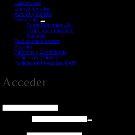
Colecciones
Libros Liberados
Autoras y autores
Conócenos
Sobre Ediciones UAH
Esquemas Editoriales
Contacto
Publica con Nosotros
Acceder
Términos y Condiciones
Políticas de Cookies
Políticas de Privacidad UAH
Acceder
O
Nombre de usuario o correo electrónico
*
Obligatorio
Contraseña
*