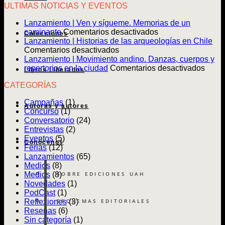
ULTIMAS NOTICIAS Y EVENTOS
Lanzamiento | Ven y sígueme. Memorias de un
en
caminante
Comentarios desactivados
Colecciones
Lanzamiento
Lanzamiento | Historias de las arqueologías en Chile
en
|
Comentarios desactivados
Lanzamiento
Ven
Lanzamiento | Movimiento andino. Danzas, cuerpos y
|
y
en
repertorios en la ciudad
Comentarios desactivados
Libros Liberados
Historias
sígueme.
Lanz
CATEGORÍAS
de
Memorias
|
las
de
Movim
Campañas
(1)
arqueologías
un
andin
Autoras y autores
Concurso
(1)
en
caminante
Danz
Conversatorio
(24)
Chile
cuerp
Entrevistas
(2)
y
Eventos
(5)
reper
Conócenos
Ferias
(12)
en
Lanzamientos
(65)
la
Medios
(8)
ciuda
SOBRE EDICIONES UAH
Medios
(8)
Novedades
(1)
PodCast
(1)
ESQUEMAS EDITORIALES
Reflexiones
(3)
Reseñas
(6)
Sin categoría
(1)