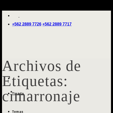
Saltar
'
al
contenido
+562 2889 7726
+562 2889 7717
Archivos de
Etiquetas:
cimarronaje
Tienda
Temas