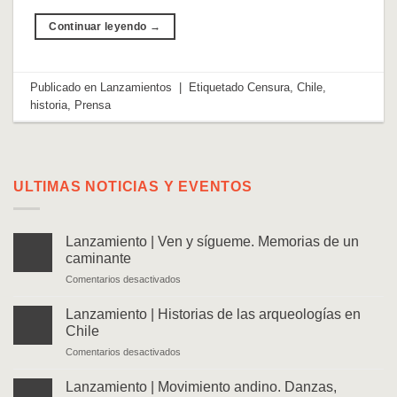
Continuar leyendo
→
Publicado en
Lanzamientos
|
Etiquetado
Censura
,
Chile
,
historia
,
Prensa
ULTIMAS NOTICIAS Y EVENTOS
Lanzamiento | Ven y sígueme. Memorias de un
caminante
en
Comentarios desactivados
Lanzamiento
|
Lanzamiento | Historias de las arqueologías en
Ven
Chile
y
en
Comentarios desactivados
sígueme.
Lanzamiento
Memorias
|
de
Lanzamiento | Movimiento andino. Danzas,
Historias