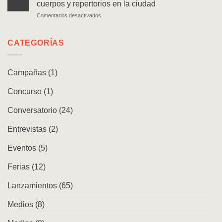
un
cuerpos y repertorios en la ciudad
de
caminante
en
Comentarios desactivados
las
Lanzamiento
arqueologías
|
en
Movimiento
CATEGORÍAS
Chile
andino.
Danzas,
cuerpos
Campañas
(1)
y
repertorios
Concurso
(1)
en
la
ciudad
Conversatorio
(24)
Entrevistas
(2)
Eventos
(5)
Ferias
(12)
Lanzamientos
(65)
Medios
(8)