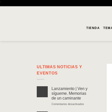
Saltar
'
al
contenido
TIENDA
TEM
ULTIMAS NOTICIAS Y
EVENTOS
Lanzamiento | Ven y
sígueme. Memorias
de un caminante
en
Comentarios desactivados
Lanzamiento