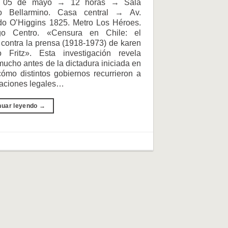
s 05 de mayo → 12 horas → Sala
o Bellarmino. Casa central → Av.
do O’Higgins 1825. Metro Los Héroes.
go Centro. «Censura en Chile: el
contra la prensa (1918-1973) de karen
 Fritz». Esta investigación revela
ucho antes de la dictadura iniciada en
ómo distintos gobiernos recurrieron a
caciones legales…
nuar leyendo
→