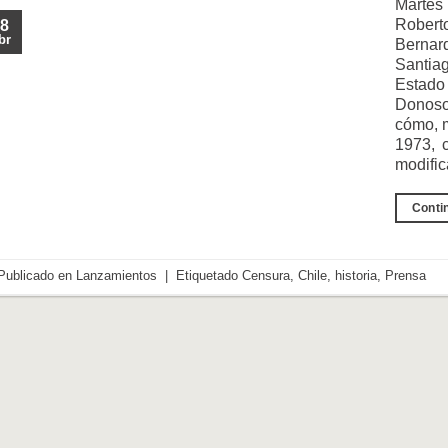
Marte
Robert
8
br
Bernar
Santia
Estado 
Donoso
cómo, m
1973, c
modifi
Conti
Publicado en
Lanzamientos
|
Etiquetado
Censura
,
Chile
,
historia
,
Prensa