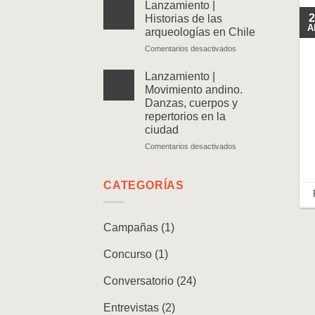
|
Lanzamiento |
Ven
2
Historias de las
y
A
arqueologías en Chile
sígueme.
en
Comentarios desactivados
Memorias
Lanzamiento
de
|
un
Lanzamiento |
Historias
caminante
Movimiento andino.
de
Danzas, cuerpos y
las
repertorios en la
arqueologías
ciudad
en
Chile
en
Comentarios desactivados
Lanzamiento
|
Movimiento
CATEGORÍAS
andino.
Danzas,
cuerpos
Campañas
(1)
y
repertorios
Concurso
(1)
en
la
ciudad
Conversatorio
(24)
Entrevistas
(2)