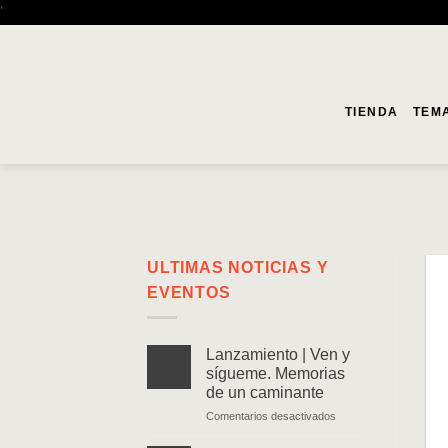
Saltar
'
al
contenido
TIENDA
TEM
ULTIMAS NOTICIAS Y
EVENTOS
Lanzamiento | Ven y
sígueme. Memorias
de un caminante
en
Comentarios desactivados
Lanzamiento