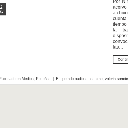
Por Nin
acervo
2
ay
archiv
cuenta
tiempo 
la tr
dispos
convoc
las…
Conti
Publicado en
Medios
,
Reseñas
|
Etiquetado
audiosisual
,
cine
,
valeria sarmi