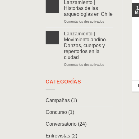
|
Lanzamiento |
Ven
1
Historias de las
y
M
arqueologías en Chile
sígueme.
en
Comentarios desactivados
Memorias
Lanzamiento
de
|
un
Lanzamiento |
Historias
caminante
Movimiento andino.
de
Danzas, cuerpos y
las
repertorios en la
arqueologías
ciudad
en
Chile
en
Comentarios desactivados
Lanzamiento
|
Movimiento
CATEGORÍAS
andino.
Danzas,
cuerpos
Campañas
(1)
y
repertorios
Concurso
(1)
en
la
ciudad
Conversatorio
(24)
Entrevistas
(2)