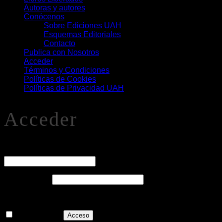
Autoras y autores
Conócenos
Sobre Ediciones UAH
Esquemas Editoriales
Contacto
Publica con Nosotros
Acceder
Términos y Condiciones
Políticas de Cookies
Políticas de Privacidad UAH
Acceder
O
Nombre de usuario o correo electrónico
*
Obligatorio
Contraseña
*
Recuérdame
Acceso