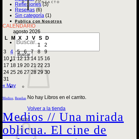
CONTACTO
Reflexiones
(3)
Reseñas
(6)
Sin categoría
(1)
Publica con Nosotros
CALENDARIO
agosto 2026
Búsqueda
L
M
X
J
V
S
D
de
1
2
Libros
3
4
5
6
7
8
9
Buscar
10
11
12
13
14
15
16
17
18
19
20
21
22
23
24
25
26
27
28
29
30
31
« May
No hay Libros en el carrito.
Medios
,
Reseñas
Volver a la tienda
Medios // Una mirada
Carrito
oblicua. El cine de