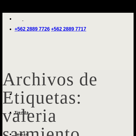
Saltar
'
al
contenido
+562 2889 7726
+562 2889 7717
Archivos de
Etiquetas:
valeria
Tienda
sarmiento
Temas