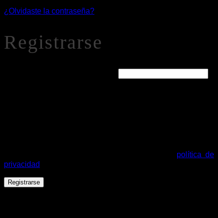
¿Olvidaste la contraseña?
Registrarse
Obligatorio
Dirección de correo electrónico
*
Se enviará un enlace a tu dirección de correo electrónico
para establecer una nueva contraseña.
Tus datos personales se utilizarán para procesar tu pedido,
mejorar tu experiencia en esta web, gestionar el acceso a tu
cuenta y otros propósitos descritos en nuestra
política de
privacidad
.
Registrarse
Español