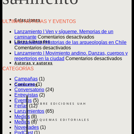
Colecciones
ULTIMAS NOTICIAS Y EVENTOS
Lanzamiento | Ven y sígueme. Memorias de un
en
caminante
Comentarios desactivados
Libros Liberados
Lanzamiento
Lanzamiento | Historias de las arqueologías en Chile
en
|
Comentarios desactivados
Lanzamiento
Ven
Lanzamiento | Movimiento andino. Danzas, cuerpos y
|
y
en
repertorios en la ciudad
Comentarios desactivados
Autoras y autores
Historias
sígueme.
Lanz
CATEGORÍAS
de
Memorias
|
las
de
Movim
Campañas
(1)
arqueologías
un
andin
Concurso
(1)
Conócenos
en
caminante
Danz
Conversatorio
(24)
Chile
cuerp
Entrevistas
(2)
y
Eventos
(5)
reper
SOBRE EDICIONES UAH
Ferias
(12)
en
Lanzamientos
(65)
la
Medios
(8)
ciuda
ESQUEMAS EDITORIALES
Medios
(8)
Novedades
(1)
PodCast
(1)