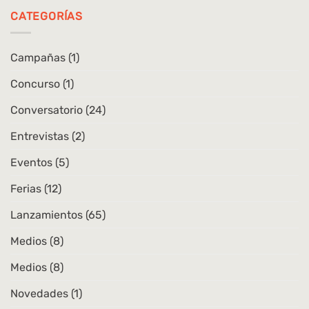
|
en
Movimiento
CATEGORÍAS
Chile
andino.
Danzas,
cuerpos
Campañas
(1)
y
repertorios
Concurso
(1)
en
la
ciudad
Conversatorio
(24)
Entrevistas
(2)
Eventos
(5)
Ferias
(12)
Lanzamientos
(65)
Medios
(8)
Medios
(8)
Novedades
(1)