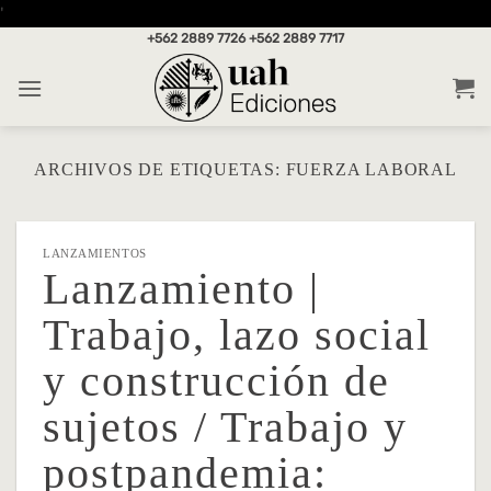
Saltar
'
al
+562 2889 7726
+562 2889 7717
contenido
ARCHIVOS DE ETIQUETAS:
FUERZA LABORAL
LANZAMIENTOS
Lanzamiento |
Trabajo, lazo social
y construcción de
sujetos / Trabajo y
postpandemia: