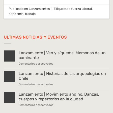
Publicado en
Lanzamientos
|
Etiquetado
fuerza laboral
,
pandemia
,
trabajo
ULTIMAS NOTICIAS Y EVENTOS
Lanzamiento | Ven y sígueme. Memorias de un
caminante
en
Comentarios desactivados
Lanzamiento
|
Lanzamiento | Historias de las arqueologías en
Ven
Chile
y
en
Comentarios desactivados
sígueme.
Lanzamiento
Memorias
|
Lanzamiento | Movimiento andino. Danzas,
de
Historias
un
cuerpos y repertorios en la ciudad
de
caminante
en
Comentarios desactivados
las
Lanzamiento
arqueologías