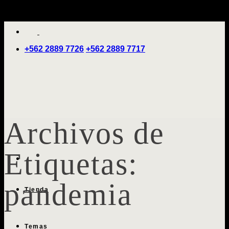
Saltar
'
al
contenido
+562 2889 7726
+562 2889 7717
Archivos de
Etiquetas:
pandemia
Tienda
Temas