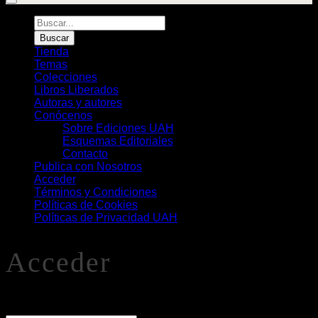
Búsqueda
de
Buscar
Libros
Tienda
Temas
Colecciones
Libros Liberados
Autoras y autores
Conócenos
Sobre Ediciones UAH
Esquemas Editoriales
Contacto
Publica con Nosotros
Acceder
Términos y Condiciones
Políticas de Cookies
Políticas de Privacidad UAH
Acceder
O
Nombre de usuario o correo electrónico
*