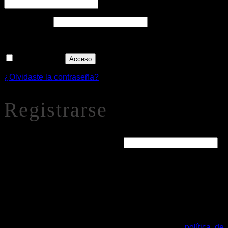
Obligatorio
Contraseña
*
Recuérdame
Acceso
¿Olvidaste la contraseña?
Registrarse
Obligatorio
Dirección de correo electrónico
*
Se enviará un enlace a tu dirección de correo electrónico
para establecer una nueva contraseña.
Tus datos personales se utilizarán para procesar tu pedido,
mejorar tu experiencia en esta web, gestionar el acceso a tu
cuenta y otros propósitos descritos en nuestra
política de