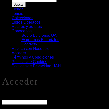
de
Buscar
Libros
Tienda
Temas
Colecciones
Libros Liberados
Autoras y autores
Conócenos
Sobre Ediciones UAH
Esquemas Editoriales
Contacto
Publica con Nosotros
Acceder
Términos y Condiciones
Políticas de Cookies
Políticas de Privacidad UAH
Acceder
O
Nombre de usuario o correo electrónico
*