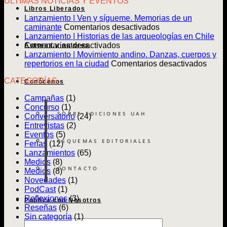
ULTIMAS NOTICIAS Y EVENTOS
Libros Liberados
Lanzamiento | Ven y sígueme. Memorias de un
en
caminante
Comentarios desactivados
Lanzamiento
Lanzamiento | Historias de las arqueologías en Chile
en
|
Comentarios desactivados
Autoras y autores
Lanzamiento
Ven
Lanzamiento | Movimiento andino. Danzas, cuerpos y
|
y
en
repertorios en la ciudad
Comentarios desactivados
Historias
sígueme.
Lanz
CATEGORÍAS
de
Memorias
|
Conócenos
las
de
Movim
Campañas
(1)
arqueologías
un
andin
Concurso
(1)
en
caminante
Danz
SOBRE EDICIONES UAH
Conversatorio
(24)
Chile
cuerp
Entrevistas
(2)
y
Eventos
(5)
reper
ESQUEMAS EDITORIALES
Ferias
(12)
en
Lanzamientos
(65)
la
Medios
(8)
ciuda
CONTACTO
Medios
(8)
Novedades
(1)
PodCast
(1)
Reflexiones
(3)
Publica con Nosotros
Reseñas
(6)
Sin categoría
(1)
Búsqueda