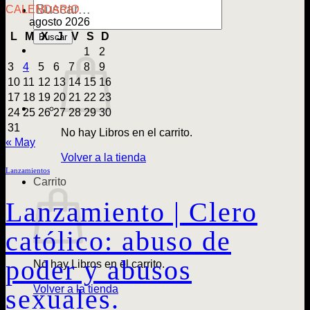
de
CALENDARIO
Libros
agosto 2026
L
M
X
J
V
S
D
Buscar
1
2
3
4
5
6
7
8
9
10
11
12
13
14
15
16
17
18
19
20
21
22
23
24
25
26
27
28
29
30
31
No hay Libros en el carrito.
« May
Volver a la tienda
Lanzamientos
Carrito
Lanzamiento | Clero
católico: abuso de
poder y abusos
No hay Libros en el carrito.
Volver a la tienda
sexuales.