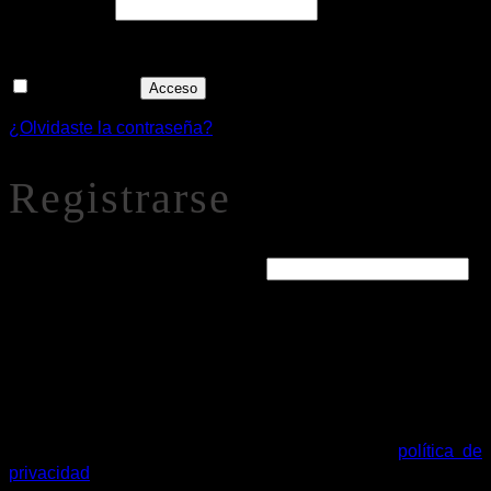
Obligatorio
Contraseña
*
Recuérdame
Acceso
¿Olvidaste la contraseña?
Registrarse
Obligatorio
Dirección de correo electrónico
*
Se enviará un enlace a tu dirección de correo electrónico
para establecer una nueva contraseña.
Tus datos personales se utilizarán para procesar tu pedido,
mejorar tu experiencia en esta web, gestionar el acceso a tu
cuenta y otros propósitos descritos en nuestra
política de
privacidad
.