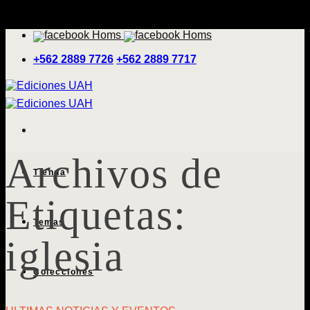
Saltar
'
al
contenido
+562 2889 7726
+562 2889 7717
Archivos de
Tienda
Etiquetas:
Temas
iglesia
Colecciones