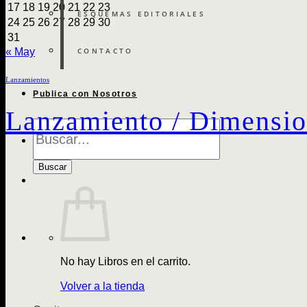
17
18
19
20
21
22
23
ESQUEMAS EDITORIALES
24
25
26
27
28
29
30
31
CONTACTO
« May
Lanzamientos
Publica con Nosotros
Lanzamiento / Dimension
Búsqueda
de
Libros
Buscar
No hay Libros en el carrito.
Volver a la tienda