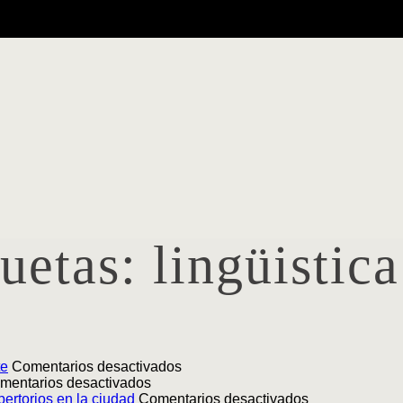
quetas:
lingüistica
en
te
Comentarios desactivados
en
Lanzamiento
mentarios desactivados
Lanzamiento
|
en
ertorios en la ciudad
Comentarios desactivados