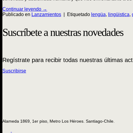
Continuar leyendo
→
Publicado en
Lanzamientos
|
Etiquetado
lengüa
,
lingüistica
,
Suscríbete a nuestras novedades
Regístrate para recibir todas nuestras últimas act
Suscribirse
Alameda 1869, 1er piso, Metro Los Héroes. Santiago-Chile.