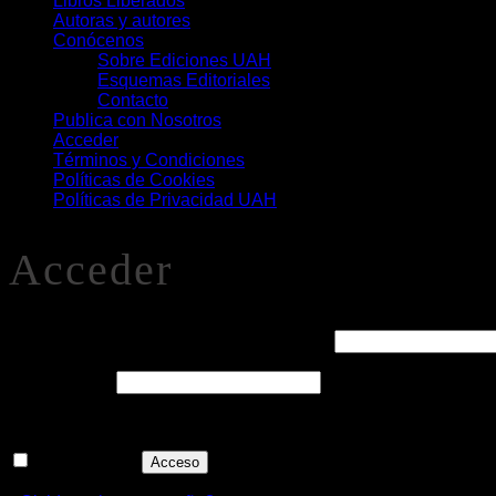
Libros Liberados
Autoras y autores
Conócenos
Sobre Ediciones UAH
Esquemas Editoriales
Contacto
Publica con Nosotros
Acceder
Términos y Condiciones
Políticas de Cookies
Políticas de Privacidad UAH
Acceder
Obligatorio
Nombre de usuario o correo electrónico
*
Obligatorio
Contraseña
*
Recuérdame
Acceso