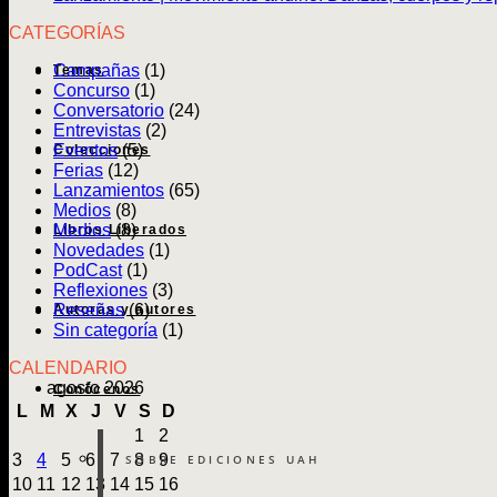
CATEGORÍAS
Campañas
(1)
Temas
Concurso
(1)
Conversatorio
(24)
Entrevistas
(2)
Eventos
(5)
Colecciones
Ferias
(12)
Lanzamientos
(65)
Medios
(8)
Medios
(8)
Libros Liberados
Novedades
(1)
PodCast
(1)
Reflexiones
(3)
Reseñas
(6)
Autoras y autores
Sin categoría
(1)
CALENDARIO
agosto 2026
Conócenos
L
M
X
J
V
S
D
1
2
3
4
5
6
7
8
9
SOBRE EDICIONES UAH
10
11
12
13
14
15
16