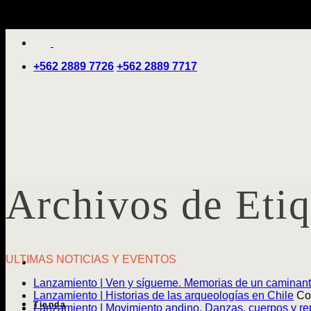
Saltar
'
al
contenido
+562 2889 7726
+562 2889 7717
Archivos de Eti
ULTIMAS NOTICIAS Y EVENTOS
Lanzamiento | Ven y sígueme. Memorias de un caminan
Lanzamiento | Historias de las arqueologías en Chile
Co
Tienda
Lanzamiento | Movimiento andino. Danzas, cuerpos y rep