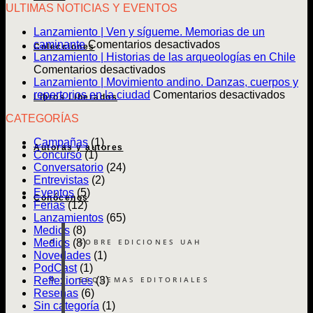
ULTIMAS NOTICIAS Y EVENTOS
Lanzamiento | Ven y sígueme. Memorias de un
en
caminante
Comentarios desactivados
Colecciones
Lanzamiento
Lanzamiento | Historias de las arqueologías en Chile
en
|
Comentarios desactivados
Lanzamiento
Ven
Lanzamiento | Movimiento andino. Danzas, cuerpos y
|
y
en
repertorios en la ciudad
Comentarios desactivados
Libros Liberados
Historias
sígueme.
Lanz
CATEGORÍAS
de
Memorias
|
las
de
Movim
Campañas
(1)
arqueologías
un
andin
Autoras y autores
Concurso
(1)
en
caminante
Danz
Conversatorio
(24)
Chile
cuerp
Entrevistas
(2)
y
Eventos
(5)
reper
Conócenos
Ferias
(12)
en
Lanzamientos
(65)
la
Medios
(8)
ciuda
SOBRE EDICIONES UAH
Medios
(8)
Novedades
(1)
PodCast
(1)
ESQUEMAS EDITORIALES
Reflexiones
(3)
Reseñas
(6)
Sin categoría
(1)