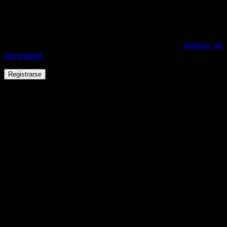
Tus datos personales se utilizarán para procesar tu pedido,
mejorar tu experiencia en esta web, gestionar el acceso a tu
cuenta y otros propósitos descritos en nuestra
política de
privacidad
.
Registrarse
Español