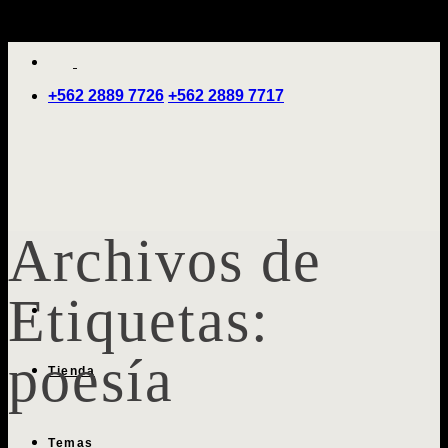
Saltar
'
al
contenido
+562 2889 7726
+562 2889 7717
Archivos de
Etiquetas:
poesía
Tienda
Temas