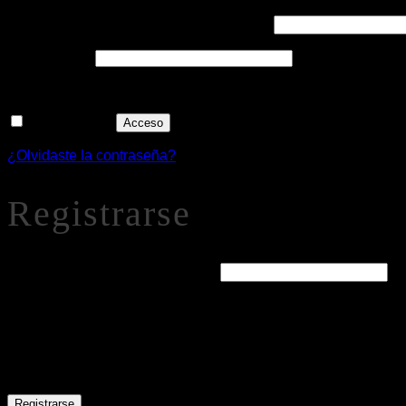
Obligatorio
Nombre de usuario o correo electrónico
*
Obligatorio
Contraseña
*
Recuérdame
Acceso
¿Olvidaste la contraseña?
Registrarse
Obligatorio
Dirección de correo electrónico
*
Se enviará un enlace a tu dirección de correo electrónico par
Tus datos personales se utilizarán para procesar tu pedido, mejorar t
Registrarse