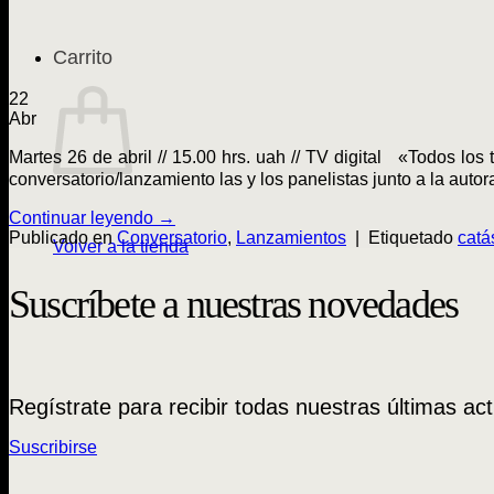
Carrito
22
Abr
Martes 26 de abril // 15.00 hrs. uah // TV digital «Todos lo
conversatorio/lanzamiento las y los panelistas junto a la a
Continuar leyendo
→
Publicado en
Conversatorio
,
Lanzamientos
|
Etiquetado
catá
Volver a la tienda
Suscríbete a nuestras novedades
Regístrate para recibir todas nuestras últimas act
Suscribirse