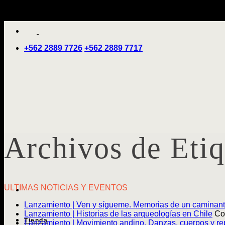
Saltar
'
al
contenido
+562 2889 7726
+562 2889 7717
Archivos de Eti
ULTIMAS NOTICIAS Y EVENTOS
Lanzamiento | Ven y sígueme. Memorias de un caminan
Lanzamiento | Historias de las arqueologías en Chile
Co
Tienda
Lanzamiento | Movimiento andino. Danzas, cuerpos y rep