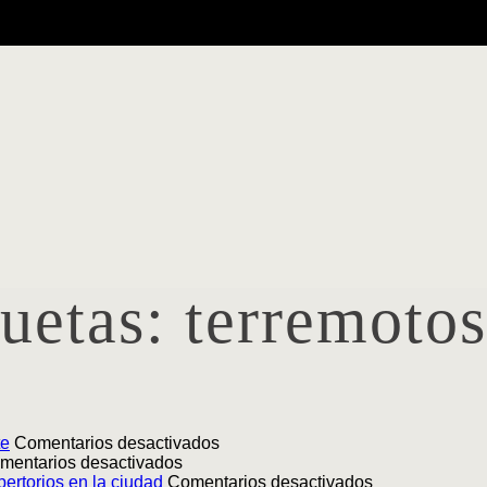
quetas:
terremotos
en
te
Comentarios desactivados
en
Lanzamiento
mentarios desactivados
Lanzamiento
|
en
ertorios en la ciudad
Comentarios desactivados