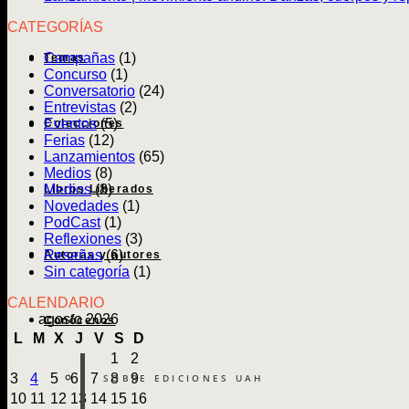
CATEGORÍAS
Campañas
(1)
Temas
Concurso
(1)
Conversatorio
(24)
Entrevistas
(2)
Eventos
(5)
Colecciones
Ferias
(12)
Lanzamientos
(65)
Medios
(8)
Medios
(8)
Libros Liberados
Novedades
(1)
PodCast
(1)
Reflexiones
(3)
Reseñas
(6)
Autoras y autores
Sin categoría
(1)
CALENDARIO
agosto 2026
Conócenos
L
M
X
J
V
S
D
1
2
3
4
5
6
7
8
9
SOBRE EDICIONES UAH
10
11
12
13
14
15
16