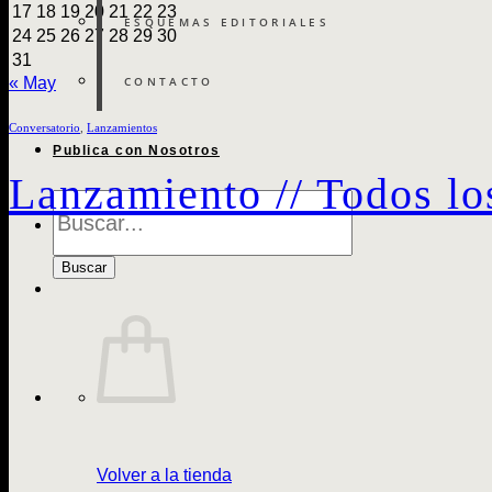
17
18
19
20
21
22
23
ESQUEMAS EDITORIALES
24
25
26
27
28
29
30
31
CONTACTO
« May
Conversatorio
,
Lanzamientos
Publica con Nosotros
Lanzamiento // Todos lo
Búsqueda
de
Libros
Buscar
Volver a la tienda