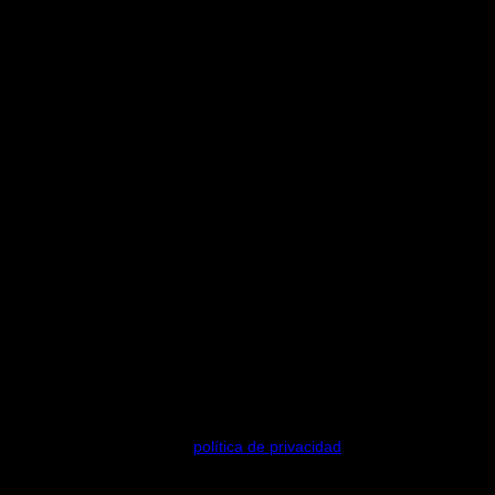
pósitos descritos en nuestra
política de privacidad
.