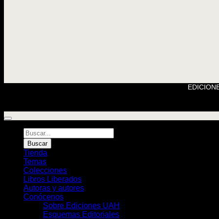
EDICIONE
Búsqueda
de
Buscar
Libros
Tienda
Temas
Colecciones
Libros Liberados
Autoras y autores
Conócenos
Sobre Ediciones UAH
Esquemas Editoriales