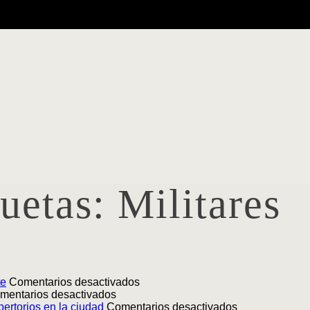
quetas:
Militares
en
te
Comentarios desactivados
en
Lanzamiento
mentarios desactivados
Lanzamiento
|
en
ertorios en la ciudad
Comentarios desactivados