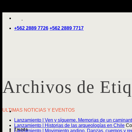
Saltar
'
al
contenido
+562 2889 7726
+562 2889 7717
Archivos de Eti
ULTIMAS NOTICIAS Y EVENTOS
Lanzamiento | Ven y sígueme. Memorias de un caminan
Lanzamiento | Historias de las arqueologías en Chile
Co
Tienda
Lanzamiento | Movimiento andino. Danzas, cuerpos y rep