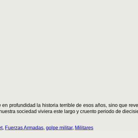
 en profundidad la historia terrible de esos años, sino que re
nuestra sociedad viviera este largo y cruento periodo de diecis
et
,
Fuerzas Armadas
,
golpe militar
,
Militares