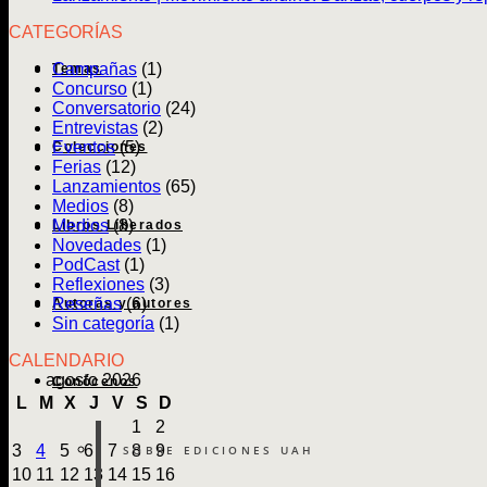
CATEGORÍAS
Campañas
(1)
Temas
Concurso
(1)
Conversatorio
(24)
Entrevistas
(2)
Eventos
(5)
Colecciones
Ferias
(12)
Lanzamientos
(65)
Medios
(8)
Medios
(8)
Libros Liberados
Novedades
(1)
PodCast
(1)
Reflexiones
(3)
Reseñas
(6)
Autoras y autores
Sin categoría
(1)
CALENDARIO
agosto 2026
Conócenos
L
M
X
J
V
S
D
1
2
3
4
5
6
7
8
9
SOBRE EDICIONES UAH
10
11
12
13
14
15
16