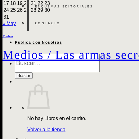
17
18
19
20
21
22
23
ESQUEMAS EDITORIALES
24
25
26
27
28
29
30
31
CONTACTO
« May
Medios
Publica con Nosotros
Medios / Las armas secr
Búsqueda
de
Libros
Buscar
No hay Libros en el carrito.
Volver a la tienda