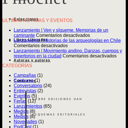
Colecciones
ULTIMAS NOTICIAS Y EVENTOS
Lanzamiento | Ven y sígueme. Memorias de un
en
caminante
Comentarios desactivados
Libros Liberados
Lanzamiento
Lanzamiento | Historias de las arqueologías en Chile
en
|
Comentarios desactivados
Lanzamiento
Ven
Lanzamiento | Movimiento andino. Danzas, cuerpos y
|
y
en
repertorios en la ciudad
Comentarios desactivados
Autoras y autores
Historias
sígueme.
Lanz
CATEGORÍAS
de
Memorias
|
las
de
Movim
Campañas
(1)
arqueologías
un
andin
Concurso
(1)
Conócenos
en
caminante
Danz
Conversatorio
(24)
Chile
cuerp
Entrevistas
(2)
y
Eventos
(5)
reper
SOBRE EDICIONES UAH
Ferias
(12)
en
Lanzamientos
(65)
la
Medios
(8)
ciuda
ESQUEMAS EDITORIALES
Medios
(8)
Novedades
(1)
PodCast
(1)