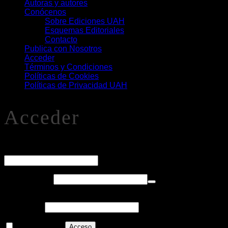
Autoras y autores
Conócenos
Sobre Ediciones UAH
Esquemas Editoriales
Contacto
Publica con Nosotros
Acceder
Términos y Condiciones
Políticas de Cookies
Políticas de Privacidad UAH
Acceder
O
Nombre de usuario o correo electrónico
*
Obligatorio
Contraseña
*
Alternative:
Recuérdame
Acceso