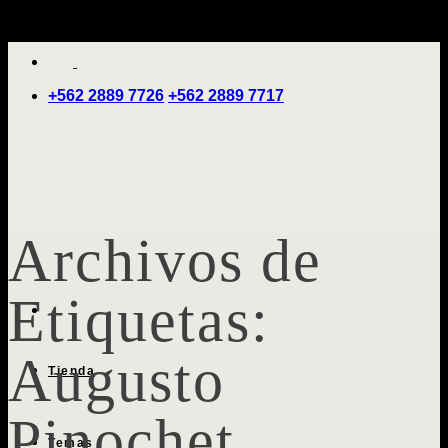
Saltar
'
al
contenido
+562 2889 7726
+562 2889 7717
Archivos de
Etiquetas:
Augusto
Tienda
Pinochet
Temas