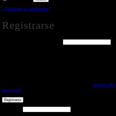
¿Olvidaste la contraseña?
Registrarse
Obligatorio
Dirección de correo electrónico
*
Se enviará un enlace a tu dirección de correo electrónico
para establecer una nueva contraseña.
Tus datos personales se utilizarán para procesar tu pedido,
mejorar tu experiencia en esta web, gestionar el acceso a tu
cuenta y otros propósitos descritos en nuestra
política de
privacidad
.
Registrarse
Alternative:
Español