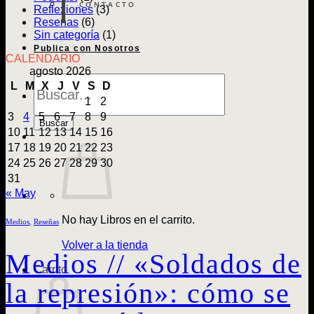
CONTACTO
Reflexiones
(3)
Reseñas
(6)
Sin categoría
(1)
Publica con Nosotros
CALENDARIO
agosto 2026
Búsqueda
L
M
X
J
V
S
D
de
1
2
Libros
3
4
5
6
7
8
9
Buscar
10
11
12
13
14
15
16
17
18
19
20
21
22
23
24
25
26
27
28
29
30
31
« May
No hay Libros en el carrito.
Medios
,
Reseñas
Volver a la tienda
Medios // «Soldados de
Carrito
la represión»: cómo se