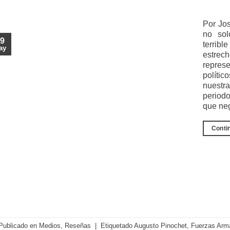
Por Jos
no sol
9
terrib
ay
estre
repre
políti
nuestra
periodo
que ne
Conti
Publicado en
Medios
,
Reseñas
|
Etiquetado
Augusto Pinochet
,
Fuerzas Arm