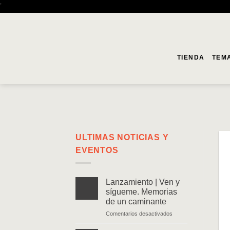
Saltar
'
al
contenido
TIENDA
TEM
ULTIMAS NOTICIAS Y
EVENTOS
Lanzamiento | Ven y
sígueme. Memorias
de un caminante
en
Comentarios desactivados
Lanzamiento