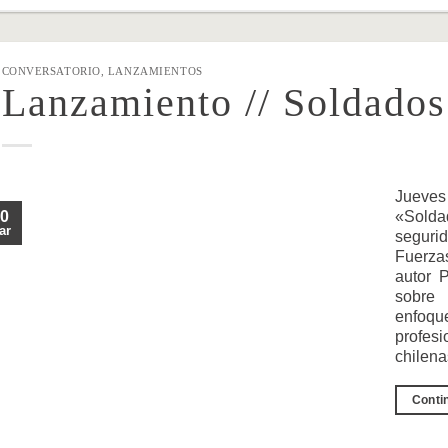
CONVERSATORIO
,
LANZAMIENTOS
Lanzamiento // Soldados 
Jueves
0
«Solda
ar
segurid
Fuerza
autor 
sobre 
enfoqu
profesi
chilen
Conti