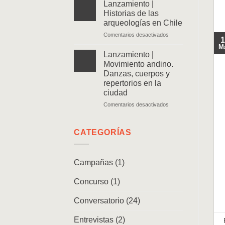
|
Lanzamiento |
Ven
Historias de las
y
arqueologías en Chile
sígueme.
en
Comentarios desactivados
Memorias
1
Lanzamiento
de
M
|
un
Lanzamiento |
Historias
caminante
Movimiento andino.
de
Danzas, cuerpos y
las
repertorios en la
arqueologías
ciudad
en
Chile
en
Comentarios desactivados
Lanzamiento
|
Movimiento
CATEGORÍAS
andino.
Danzas,
cuerpos
Campañas
(1)
y
repertorios
Concurso
(1)
en
la
ciudad
Conversatorio
(24)
Entrevistas
(2)