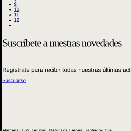
9
10
11
12
Suscríbete a nuestras novedades
Regístrate para recibir todas nuestras últimas act
Suscribirse
Alameda 1869, 1er piso, Metro Los Héroes. Santiago-Chile.