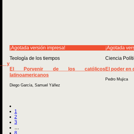
¡Agotada versión impresa!
¡Agotada ver
Teología de los tiempos
Ciencia Polít
to y
El Porvenir de los católicos
El poder en 
latinoamericanos
Pedro Mujica
Diego García, Samuel Yáñez
1
2
3
…
8