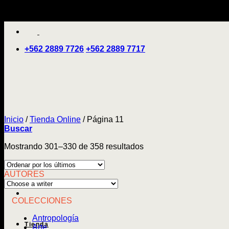
Saltar
'
al
contenido
+562 2889 7726
+562 2889 7717
Inicio
/
Tienda Online
/
Página 11
Buscar
Ordenado
Mostrando 301–330 de 358 resultados
por
los
AUTORES
últimos
COLECCIONES
Antropología
Tienda
Arte