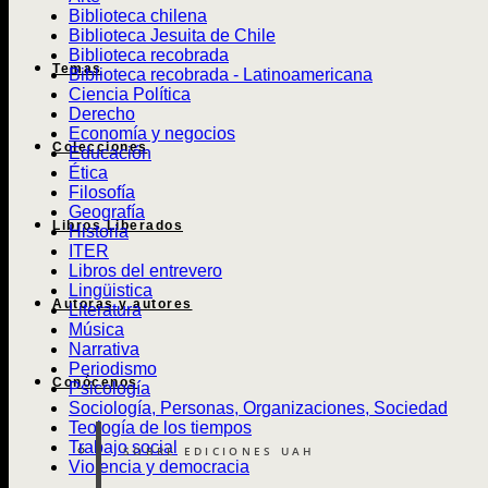
Biblioteca chilena
Biblioteca Jesuita de Chile
Biblioteca recobrada
Temas
Biblioteca recobrada - Latinoamericana
Ciencia Política
Derecho
Economía y negocios
Colecciones
Educación
Ética
Filosofía
Geografía
Libros Liberados
Historia
ITER
Libros del entrevero
Lingüistica
Autoras y autores
Literatura
Música
Narrativa
Periodismo
Conócenos
Psicología
Sociología, Personas, Organizaciones, Sociedad
Teología de los tiempos
Trabajo social
SOBRE EDICIONES UAH
Violencia y democracia