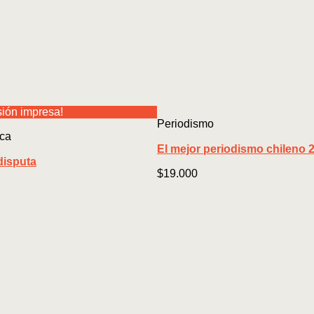
sión impresa!
Periodismo
ica
El mejor periodismo chileno 
disputa
$
19.000