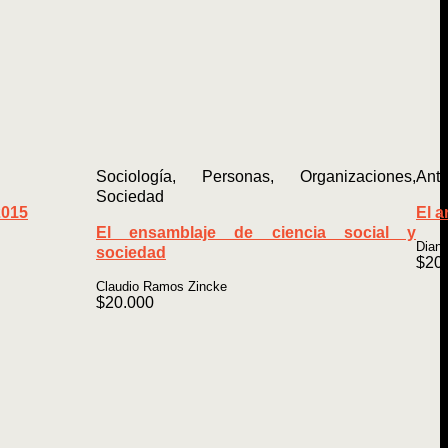
Sociología, Personas, Organizaciones,
Antr
Sociedad
2015
El a
El ensamblaje de ciencia social y
Diana
sociedad
$
20
Claudio Ramos Zincke
$
20.000