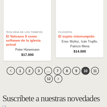
TEOLOGÍA DE LOS TIEMPOS
FILOSOFÍA
El Vaticano II como
El sujeto interrumpido
software de la iglesia
Enoc Muñoz, Iván Trujillo,
actual
Patricio Mena
Peter Hünermann
$
14.000
$
17.000
1
2
3
…
7
8
9
10
11
12
Suscríbete a nuestras novedades